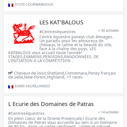
01370
COURMANGOUX
LES KAT'BALOUS
+ 30 activités
#Centreséquestres
Centre équestre poneys club élevages.
Un paradis pour les amoureux de
chevaux, le calme et la beauté du site,
face à la chaîne des puys, LES
KATBALOUS vous accueil toute l'année!
STAGES,EXAMENS,PENSIONS,RANDONNÉES, DE
L'INITIATION A LA COMPÉTITION .
Chevaux de loisir,Shetland,Connemara,Poney français
de selle,New-Forest,Highland, +7 races.
63490
SAUXILLANGES
L Ecurie des Domaines de Patras
+ 14 activités
#Centreséquestres
En plein coeur de la Drome Provençale,l Ecurie des
Domaines de Patras vous accueille au sein d un Domaine
de 80 ha , dans un cadre verdoyant , calme et naturel.