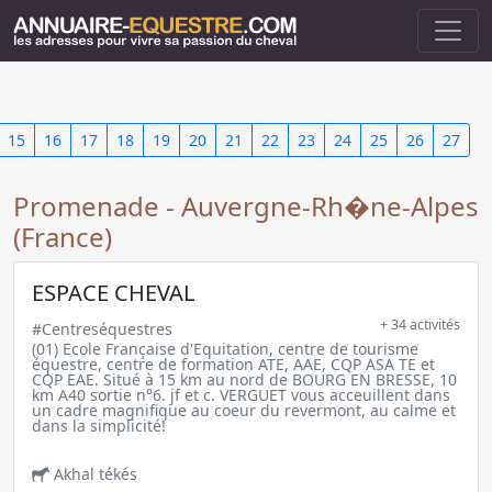
15
16
17
18
19
20
21
22
23
24
25
26
27
Promenade - Auvergne-Rh�ne-Alpes
(France)
ESPACE CHEVAL
+ 34 activités
#Centreséquestres
(01) Ecole Française d'Equitation, centre de tourisme
équestre, centre de formation ATE, AAE, CQP ASA TE et
CQP EAE. Situé à 15 km au nord de BOURG EN BRESSE, 10
km A40 sortie n°6. jf et c. VERGUET vous acceuillent dans
un cadre magnifique au coeur du revermont, au calme et
dans la simplicité!
Akhal tékés