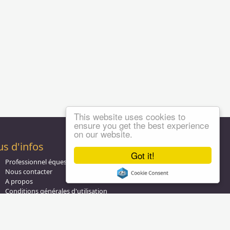
This website uses cookies to
ensure you get the best experience
on our website.
us d'infos
Got it!
Professionnel équestre, Inscrivez-vous !
Nous contacter
A propos
Conditions générales d'utilisation
Groupe équitation sur
LinkedIn
Notre page
Facebook