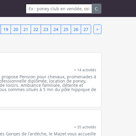
C.
19
20
21
22
23
24
25
26
27
>
+ 14 activités
e propose Pension pour chevaux, promenades à
fessionnelle diplômée, location de poney,
e loisirs. Ambiance familiale, détente et
Nous sommes situés à 5 mn du pôle hippique de
+ 35 activités
es Gorges de l'ardèche, le Mazet vous accueille