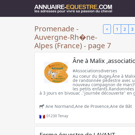
Promenade -
<
1
2
3
Auvergne-Rh�ne-
Alpes (France) - page 7
Âne à Malix ,associati
#Associationsdiverses
Au coeur du Bugey,Âne à Malix
de randonnée pédestre avec u
nouveau compagnon de marche.
les petits enfants.Randonnées
à 3 jours en bivouac ."journée découverte" en 
Ane Normand,Ane de Provence,Ane de Bât
01230
Tenay
Ferme équestre de LAVANT