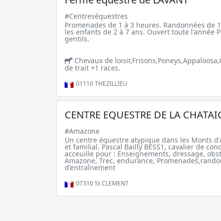
#Centreséquestres
Promenades de 1 à 3 heures. Randonnées de 1 
les enfants de 2 à 7 ans. Ouvert toute l'année 
gentils.
Chevaux de loisir,Frisons,Poneys,Appaloosa
de trait +1 races.
01110
THEZILLIEU
CENTRE EQUESTRE DE LA CHATAI
#Amazone
Un centre équestre atypique dans les Monts d'
et familial. Pascal Bailly BESS1, cavalier de co
acceuille pour : Enseignements, dressage, obst
Amazone, Trec, endurance, Promenades,rando
d'entraînement
07310
St CLEMENT