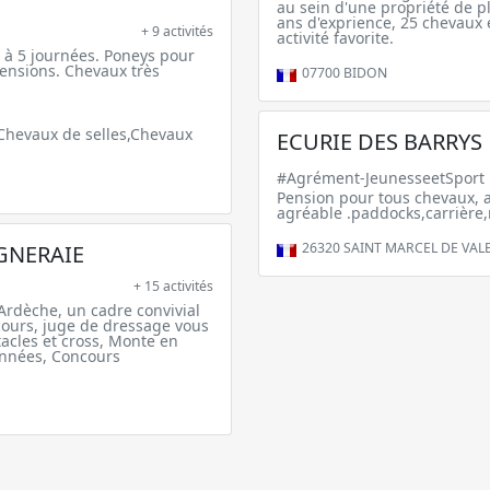
au sein d'une propriété de p
ans d'exprience, 25 chevaux 
+ 9 activités
activité favorite.
à 5 journées. Poneys pour
Pensions. Chevaux très
07700
BIDON
,Chevaux de selles,Chevaux
ECURIE DES BARRYS
#Agrément-JeunesseetSport
Pension pour tous chevaux, a
agréable .paddocks,carrière
26320
SAINT MARCEL DE VAL
GNERAIE
+ 15 activités
Ardèche, un cadre convivial
ncours, juge de dressage vous
acles et cross, Monte en
nnées, Concours