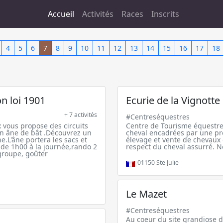
Accueil
Activités
Races
Inscrits
4
5
6
7
8
9
10
11
12
13
14
15
16
17
18
on loi 1901
Ecurie de la Vignotte
+ 7 activités
#Centreséquestres
 vous propose des circuits
Centre de Tourisme équestr
n âne de bât .Découvrez un
cheval encadrées par une pro
L'âne portera les sacs et
élevage et vente de chevaux d
 de 1h00 à la journée,rando 2
respect du cheval assurré. 
groupe, goûter
01150
Ste Julie
Le Mazet
#Centreséquestres
Au coeur du site grandiose d