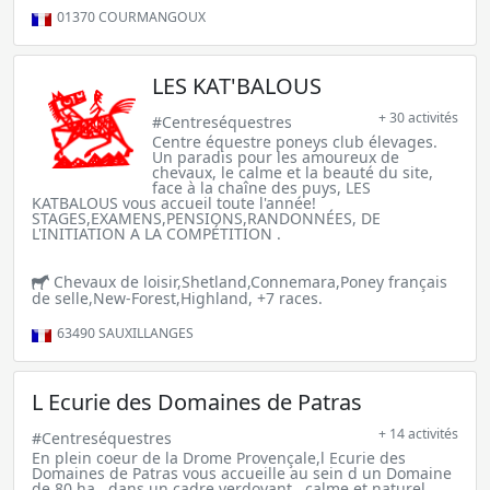
01370
COURMANGOUX
LES KAT'BALOUS
+ 30 activités
#Centreséquestres
Centre équestre poneys club élevages.
Un paradis pour les amoureux de
chevaux, le calme et la beauté du site,
face à la chaîne des puys, LES
KATBALOUS vous accueil toute l'année!
STAGES,EXAMENS,PENSIONS,RANDONNÉES, DE
L'INITIATION A LA COMPÉTITION .
Chevaux de loisir,Shetland,Connemara,Poney français
de selle,New-Forest,Highland, +7 races.
63490
SAUXILLANGES
L Ecurie des Domaines de Patras
+ 14 activités
#Centreséquestres
En plein coeur de la Drome Provençale,l Ecurie des
Domaines de Patras vous accueille au sein d un Domaine
de 80 ha , dans un cadre verdoyant , calme et naturel.