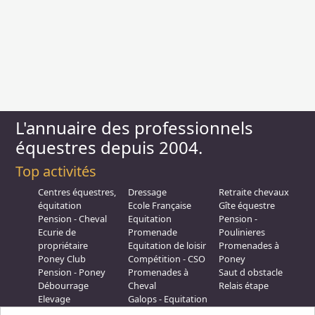
L'annuaire des professionnels
équestres depuis 2004.
Top activités
Centres équestres,
Dressage
Retraite chevaux
équitation
Ecole Française
Gîte équestre
Pension - Cheval
Equitation
Pension -
Ecurie de
Promenade
Poulinieres
propriétaire
Equitation de loisir
Promenades à
Poney Club
Compétition - CSO
Poney
Pension - Poney
Promenades à
Saut d obstacle
Débourrage
Cheval
Relais étape
Elevage
Galops - Equitation
Plus d'infos