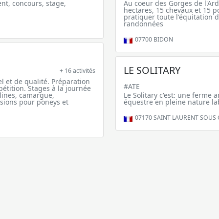
ent, concours, stage,
Au coeur des Gorges de l'Ard
hectares, 15 chevaux et 15 p
pratiquer toute l'équitation 
randonnées
07700
BIDON
LE SOLITARY
+ 16 activités
 et de qualité. Préparation
#ATE
pétition. Stages à la journée
lines, camargue,
Le Solitary c'est: une ferme 
nsions pour poneys et
équestre en pleine nature la
07170
SAINT LAURENT SOUS