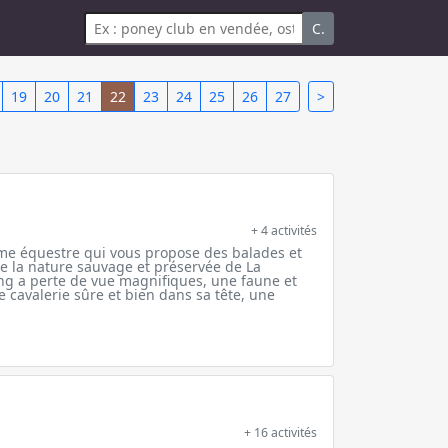
C.
19
20
21
22
23
24
25
26
27
>
+ 4 activités
rme équestre qui vous propose des balades et
 la nature sauvage et préservée de La
g a perte de vue magnifiques, une faune et
ne cavalerie sûre et bien dans sa tête, une
+ 16 activités