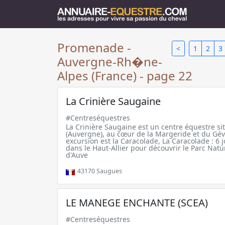
Promenade -
<
1
2
3
Auvergne-Rh�ne-
Alpes (France) - page 22
La Crinière Saugaine
#Centreséquestres
La Crinière Saugaine est un centre équestre si
(Auvergne), au cœur de la Margeride et du Gév
excursion est la Caracolade, La Caracolade : 6 j
dans le Haut-Allier pour découvrir le Parc Nat
d'Auve
43170
Saugues
LE MANEGE ENCHANTE (SCEA)
#Centreséquestres