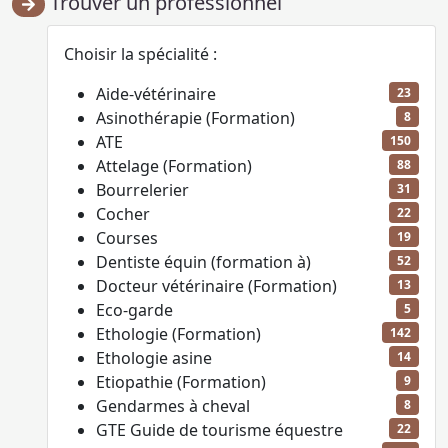
Trouver un professionnel
Choisir la spécialité :
Aide-vétérinaire
23
Asinothérapie (Formation)
8
ATE
150
Attelage (Formation)
88
Bourrelerier
31
Cocher
22
Courses
19
Dentiste équin (formation à)
52
Docteur vétérinaire (Formation)
13
Eco-garde
5
Ethologie (Formation)
142
Ethologie asine
14
Etiopathie (Formation)
9
Gendarmes à cheval
8
GTE Guide de tourisme équestre
22