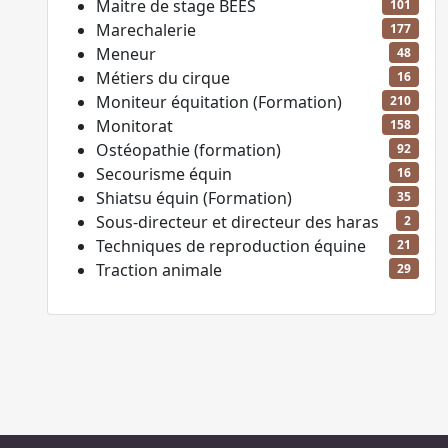
Maitre de stage BEES
101
Marechalerie
177
Meneur
48
Métiers du cirque
16
Moniteur équitation (Formation)
210
Monitorat
158
Ostéopathie (formation)
92
Secourisme équin
16
Shiatsu équin (Formation)
35
Sous-directeur et directeur des haras
2
Techniques de reproduction équine
21
Traction animale
29