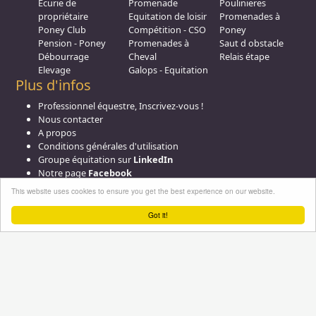
Ecurie de
Promenade
Poulinieres
propriétaire
Equitation de loisir
Promenades à
Poney Club
Compétition - CSO
Poney
Pension - Poney
Promenades à
Saut d obstacle
Débourrage
Cheval
Relais étape
Elevage
Galops - Equitation
Plus d'infos
Professionnel équestre, Inscrivez-vous !
Nous contacter
A propos
Conditions générales d'utilisation
Groupe équitation sur
LinkedIn
Notre page
Facebook
This website uses cookies to ensure you get the best experience on our website.
Got it!
Annuaire-equestre.com est un service édité par
HUMBRAIN
Page
générée en 3,359375 s. (#annuaire/france/formations
Tous droits réservés © 2004 - 2026
No Result
Website Carbon