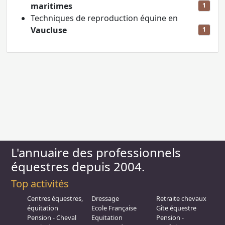
maritimes
1
Techniques de reproduction équine en
Vaucluse
1
L'annuaire des professionnels
équestres depuis 2004.
Top activités
Centres équestres,
Dressage
Retraite chevaux
équitation
Ecole Française
Gîte équestre
Pension - Cheval
Equitation
Pension -