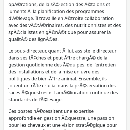
opÃ©rations, de la sÃ©lection des Ã©talons et
juments Ã la planification des programmes
d'Ã©levage. Il travaille en Ã©troite collaboration
avec des vÃ©tÃ©rinaires, des nutritionnistes et des
spÃ©cialistes en gÃ©nÃ©tique pour assurer la
qualitÃ© des lignÃ©es.
Le sous-directeur, quant Ã lui, assiste le directeur
dans ses tÃ¢ches et peut Ãªtre chargÃ© de la
gestion quotidienne des Ã©quipes, de l'entretien
des installations et de la mise en uvre des
politiques de bien-Ãªtre animal. Ensemble, ils
jouent un rÃ´le crucial dans la prÃ©servation des
races Ã©questres et l'amÃ©lioration continue des
standards de l'Ã©levage.
Ces postes nÃ©cessitent une expertise
approfondie en gestion Ã©questre, une passion
pour les chevaux et une vision stratÃ©gique pour