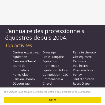
L'annuaire des professionnels
équestres depuis 2004.
Top activités
Centres équestres,
Dressage
Retraite chevaux
équitation
Ecole Française
Gîte équestre
Pension - Cheval
Equitation
Pension -
Ecurie de
Promenade
Poulinieres
propriétaire
Equitation de loisir
Promenades à
Poney Club
Compétition - CSO
Poney
Pension - Poney
Promenades à
Saut d obstacle
Débourrage
Cheval
Relais étape
Elevage
Galops - Equitation
Plus d'infos
This website uses cookies to ensure you get the best experience on our website.
Professionnel équestre, Inscrivez-vous !
Got it!
Nous contacter