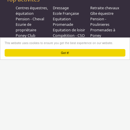
Centres équestres,
Dressage
Retraite chevaux
équitation
Ecole Française
Gîte équestre
Pension - Cheval
Equitation
Pension -
Ecurie de
Promenade
Poulinieres
propriétaire
Equitation de loisir
Promenades à
Poney Club
Compétition - CSO
Poney
Pension - Poney
Promenades à
Saut d obstacle
This website uses cookies to ensure you get the best experience on our website.
Débourrage
Cheval
Relais étape
Elevage
Galops - Equitation
Got it!
Plus d'infos
Professionnel équestre, Inscrivez-vous !
Nous contacter
A propos
Conditions générales d'utilisation
Groupe équitation sur
LinkedIn
Notre page
Facebook
Annuaire-equestre.com est un service édité par
HUMBRAIN
Page
générée en 3,984375 s. (#annuaire/france/etablissements
Tous droits réservés © 2004 - 2026