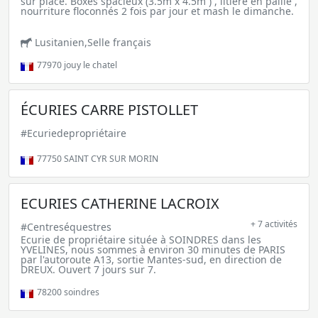
sur place. Boxes spacieux (3.5m x 4.5m ) , litière en paille ,
nourriture floconnés 2 fois par jour et mash le dimanche.
Lusitanien,Selle français
77970
jouy le chatel
ÉCURIES CARRE PISTOLLET
#Ecuriedepropriétaire
77750
SAINT CYR SUR MORIN
ECURIES CATHERINE LACROIX
+ 7 activités
#Centreséquestres
Ecurie de propriétaire située à SOINDRES dans les
YVELINES, nous sommes à environ 30 minutes de PARIS
par l'autoroute A13, sortie Mantes-sud, en direction de
DREUX. Ouvert 7 jours sur 7.
78200
soindres