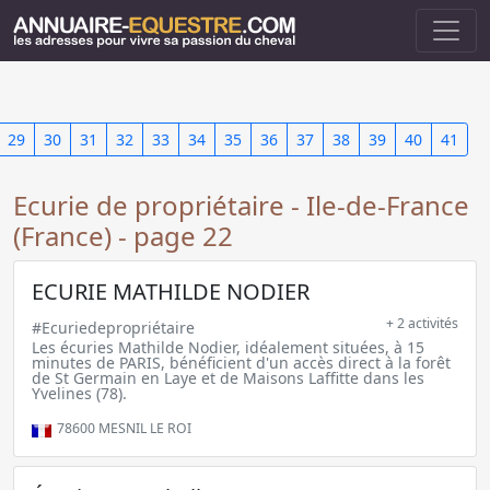
29
30
31
32
33
34
35
36
37
38
39
40
41
Ecurie de propriétaire - Ile-de-France
(France) - page 22
ECURIE MATHILDE NODIER
+ 2 activités
#Ecuriedepropriétaire
Les écuries Mathilde Nodier, idéalement situées, à 15
minutes de PARIS, bénéficient d'un accès direct à la forêt
de St Germain en Laye et de Maisons Laffitte dans les
Yvelines (78).
78600
MESNIL LE ROI