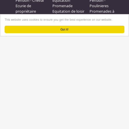
Pension - Cheval
Equitation
Pension -
Ecurie de
Promenade
Poulinieres
propriétaire
Equitation de loisir
Promenades à
Poney Club
Compétition - CSO
Poney
This website uses cookies to ensure you get the best experience on our website.
Pension - Poney
Promenades à
Saut d obstacle
Débourrage
Cheval
Relais étape
Got it!
Elevage
Galops - Equitation
Plus d'infos
Professionnel équestre, Inscrivez-vous !
Nous contacter
A propos
Conditions générales d'utilisation
Groupe équitation sur
LinkedIn
Notre page
Facebook
Annuaire-equestre.com est un service édité par
HUMBRAIN
Page
générée en 3,953125 s. (#annuaire/france/etablissements
Tous droits réservés © 2004 - 2026
No Result
Website Carbon