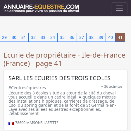
29
30
31
32
33
34
35
36
37
38
39
40
41
Ecurie de propriétaire - Ile-de-France
(France) - page 41
SARL LES ECURIES DES TROIS ECOLES
+ 36 activités
#Centreséquestres
L'écurie des 3 écoles situé au cœur de la cité du cheval
vous accueille dans un cadre idéal. À quelques mètres
des installations hippiques, carrières de dressage, de
Cso, du spring garden et de la forêt de St Germain-en-
Laye avec ses allées équestres exceptionnelles.
L'établissement
78600
MAISONS LAFFITTE