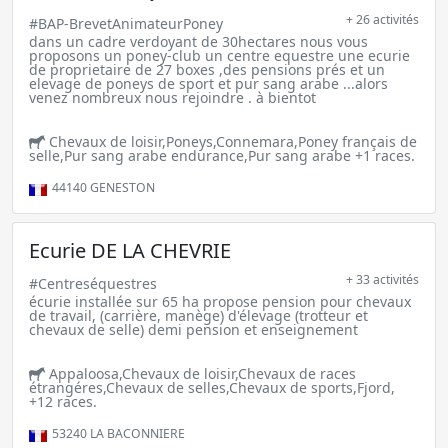
+ 26 activités
#BAP-BrevetAnimateurPoney
dans un cadre verdoyant de 30hectares nous vous
proposons un poney-club un centre equestre une ecurie
de proprietaire de 27 boxes ,des pensions prés et un
elevage de poneys de sport et pur sang arabe ...alors
venez nombreux nous rejoindre . à bientot
Chevaux de loisir,Poneys,Connemara,Poney français de
selle,Pur sang arabe endurance,Pur sang arabe +1 races.
44140
GENESTON
Ecurie DE LA CHEVRIE
+ 33 activités
#Centreséquestres
écurie installée sur 65 ha propose pension pour chevaux
de travail, (carrière, manège) d'élevage (trotteur et
chevaux de selle) demi pension et enseignement
Appaloosa,Chevaux de loisir,Chevaux de races
étrangéres,Chevaux de selles,Chevaux de sports,Fjord,
+12 races.
53240
LA BACONNIERE