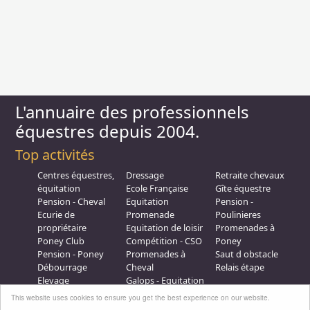
L'annuaire des professionnels
équestres depuis 2004.
Top activités
Centres équestres,
Dressage
Retraite chevaux
équitation
Ecole Française
Gîte équestre
Pension - Cheval
Equitation
Pension -
Ecurie de
Promenade
Poulinieres
propriétaire
Equitation de loisir
Promenades à
Poney Club
Compétition - CSO
Poney
Pension - Poney
Promenades à
Saut d obstacle
Débourrage
Cheval
Relais étape
Elevage
Galops - Equitation
Plus d'infos
This website uses cookies to ensure you get the best experience on our website.