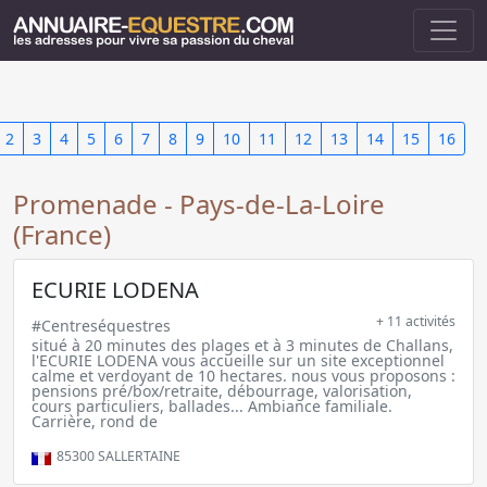
2
3
4
5
6
7
8
9
10
11
12
13
14
15
16
Promenade - Pays-de-La-Loire
(France)
ECURIE LODENA
+ 11 activités
#Centreséquestres
situé à 20 minutes des plages et à 3 minutes de Challans,
l'ECURIE LODENA vous accueille sur un site exceptionnel
calme et verdoyant de 10 hectares. nous vous proposons :
pensions pré/box/retraite, débourrage, valorisation,
cours particuliers, ballades... Ambiance familiale.
Carrière, rond de
85300
SALLERTAINE