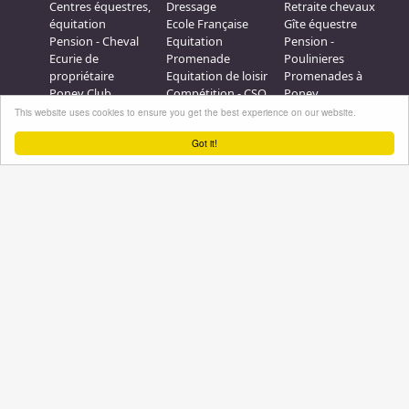
Centres équestres,
Dressage
Retraite chevaux
équitation
Ecole Française
Gîte équestre
Pension - Cheval
Equitation
Pension -
Ecurie de
Promenade
Poulinieres
propriétaire
Equitation de loisir
Promenades à
Poney Club
Compétition - CSO
Poney
Pension - Poney
Promenades à
Saut d obstacle
This website uses cookies to ensure you get the best experience on our website.
Débourrage
Cheval
Relais étape
Got it!
Elevage
Galops - Equitation
Plus d'infos
Professionnel équestre, Inscrivez-vous !
Nous contacter
A propos
Conditions générales d'utilisation
Groupe équitation sur
LinkedIn
Notre page
Facebook
Annuaire-equestre.com est un service édité par
HUMBRAIN
Page
générée en 14,71875 s. (#annuaire/france/pratiques-equestres
Tous droits réservés © 2004 - 2026
No Result