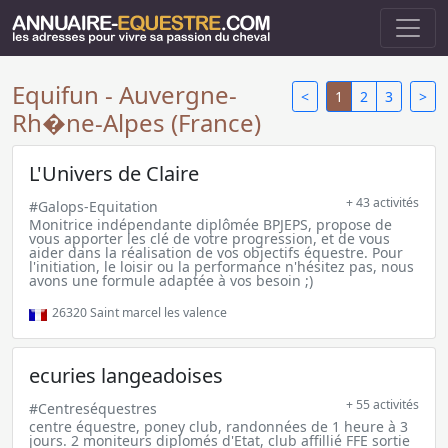
Equifun - Auvergne-
<
1
2
3
>
Rh�ne-Alpes (France)
L'Univers de Claire
+ 43 activités
#Galops-Equitation
Monitrice indépendante diplômée BPJEPS, propose de
vous apporter les clé de votre progression, et de vous
aider dans la réalisation de vos objectifs équestre. Pour
l'initiation, le loisir ou la performance n'hésitez pas, nous
avons une formule adaptée à vos besoin ;)
26320
Saint marcel les valence
ecuries langeadoises
+ 55 activités
#Centreséquestres
centre équestre, poney club, randonnées de 1 heure à 3
jours. 2 moniteurs diplomés d'Etat, club affillié FFE sortie