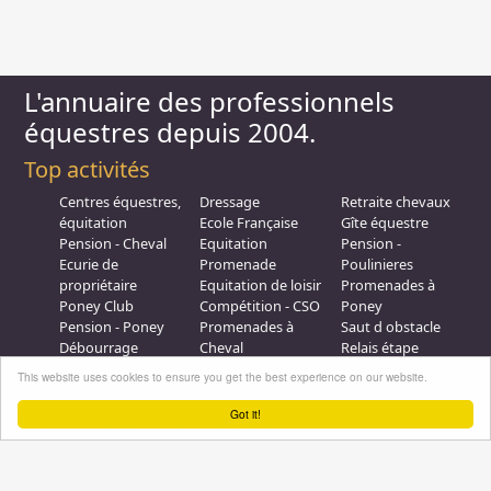
L'annuaire des professionnels
équestres depuis 2004.
Top activités
Centres équestres,
Dressage
Retraite chevaux
équitation
Ecole Française
Gîte équestre
Pension - Cheval
Equitation
Pension -
Ecurie de
Promenade
Poulinieres
propriétaire
Equitation de loisir
Promenades à
Poney Club
Compétition - CSO
Poney
Pension - Poney
Promenades à
Saut d obstacle
Débourrage
Cheval
Relais étape
Elevage
Galops - Equitation
This website uses cookies to ensure you get the best experience on our website.
Plus d'infos
Got it!
Professionnel équestre, Inscrivez-vous !
Nous contacter
A propos
Conditions générales d'utilisation