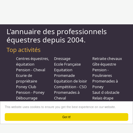
L'annuaire des professionnels
équestres depuis 2004.
Top activités
Centres équestres,
Dressage
Retraite chevaux
équitation
Ecole Française
Gîte équestre
Pension - Cheval
Equitation
Pension -
Ecurie de
Promenade
Poulinieres
propriétaire
Equitation de loisir
Promenades à
Poney Club
Compétition - CSO
Poney
Pension - Poney
Promenades à
Saut d obstacle
Débourrage
Cheval
Relais étape
Elevage
Galops - Equitation
This website uses cookies to ensure you get the best experience on our website.
Plus d'infos
Got it!
Professionnel équestre, Inscrivez-vous !
Nous contacter
A propos