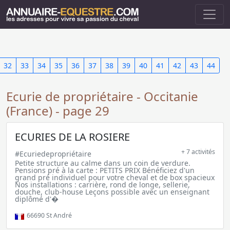
32
33
34
35
36
37
38
39
40
41
42
43
44
Ecurie de propriétaire - Occitanie
(France) - page 29
ECURIES DE LA ROSIERE
+ 7 activités
#Ecuriedepropriétaire
Petite structure au calme dans un coin de verdure.
Pensions pré à la carte : PETITS PRIX Bénéficiez d'un
grand pré individuel pour votre cheval et de box spacieux
Nos installations : carrière, rond de longe, sellerie,
douche, club-house Leçons possible avec un enseignant
diplômé d'�
66690
St André