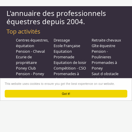
L'annuaire des professionnels
équestres depuis 2004.
Top activités
Centres équestres,
Dressage
Retraite chevaux
équitation
Ecole Française
Gîte équestre
Pension - Cheval
Equitation
Pension -
Ecurie de
Promenade
Poulinieres
propriétaire
Equitation de loisir
Promenades à
Poney Club
Compétition - CSO
Poney
Pension - Poney
Promenades à
Saut d obstacle
Débourrage
Cheval
Relais étape
This website uses cookies to ensure you get the best experience on our website.
Elevage
Galops - Equitation
Plus d'infos
Got it!
Professionnel équestre, Inscrivez-vous !
Nous contacter
A propos
Conditions générales d'utilisation
Groupe équitation sur
LinkedIn
Notre page
Facebook