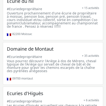
Ecurie du nil
+ 15 activités
#Ecuriedepropriétaire
Ouverture prochainnement d'une écurie de propriètaire
à moissac, pension box, pension pré, pension travail,
cours individuel et/ou collectif, sortie en compétition Cso
ponam/club/amateur, accompagnement au championnat
de france . Pensez à réservez !!!!!!!
82200
Moissac
Domaine de Montaut
+ 35 activités
#Ecuriedepropriétaire
Vous pourrez découvrir l'Ariège à dos de Mérens, cheval
typique de l'Ariège qui servait de cheval de bât et de
monture pour gravir les chemins escarpés de la chaîne
des pyrénées ariégeoises
09700
montaut
Ecuries d'Higuès
+ 6 activités
#Ecuriedepropriétaire
Les écuries d'higuès accueillent vos chevaux à la retraite,