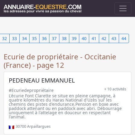
32
33
34
35
36
37
38
39
40
41
42
43
44
Ecurie de propriétaire - Occitanie
(France) - page 12
PEDENEAU EMMANUEL
+ 10 activités
#Ecuriedepropriétaire
L'écurie Font Clarette se situe en pleine campagne, à
quatre kilomètres du Haras National d'Uzès sur les
chemins des pistes d'endurance.Pension en boxe avec
paddock attenant ou en paddock avec abri. Débourrage
uniquement à l'attelage en douceur en respectant
l'animal.
30700
Arpaillargues