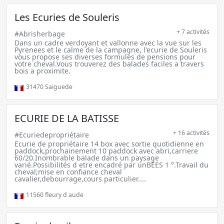
Les Ecuries de Souleris
+ 7 activités
#Abrisherbage
Dans un cadre verdoyant et vallonne avec la vue sur les
Pyrenees et le calme de la campagne, l'ecurie de Souleris
vous propose ses diverses formules de pensions pour
votre cheval.Vous trouverez des balades faciles a travers
bois a proximite.
31470
Saiguede
ECURIE DE LA BATISSE
+ 16 activités
#Ecuriedepropriétaire
Ecurie de propriétaire 14 box avec sortie quotidienne en
paddock,prochainement 10 paddock avec abri,carriere
60/20.Inombrable balade dans un paysage
varié.Possibilités d etre encadré par unBEES 1 °.Travail du
cheval;mise en confiance cheval
cavalier,debourrage,cours particulier....
11560
fleury d aude