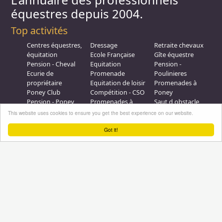
équestres depuis 2004.
Top activités
Centres équestres,
Dressage
Retraite chevaux
équitation
Ecole Française
Gîte équestre
Pension - Cheval
Equitation
Pension -
Ecurie de
Promenade
Poulinieres
propriétaire
Equitation de loisir
Promenades à
Poney Club
Compétition - CSO
Poney
Pension - Poney
Promenades à
Saut d obstacle
Débourrage
Cheval
Relais étape
This website uses cookies to ensure you get the best experience on our website.
Elevage
Galops - Equitation
Plus d'infos
Got it!
Professionnel équestre, Inscrivez-vous !
Nous contacter
A propos
Conditions générales d'utilisation
Groupe équitation sur
LinkedIn
Notre page
Facebook