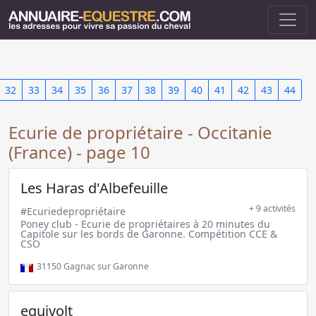
32
33
34
35
36
37
38
39
40
41
42
43
44
Ecurie de propriétaire - Occitanie
(France) - page 10
Les Haras d'Albefeuille
+ 9 activités
#Ecuriedepropriétaire
Poney club - Ecurie de propriétaires à 20 minutes du
Capitole sur les bords de Garonne. Compétition CCE &
CSO
31150
Gagnac sur Garonne
equivolt