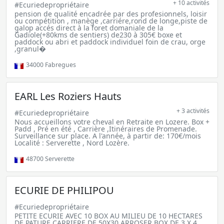
+ 10 activités
#Ecuriedepropriétaire
pension de qualité encadrée par des profesionnels, loisir
ou compétition , manège ,carriére,rond de longe,piste de
galop accés direct à la foret domaniale de la
Gadiole(+80kms de sentiers) de230 à 305€ boxe et
paddock ou abri et paddock individuel foin de crau, orge
,granul�
34000
Fabregues
EARL Les Roziers Hauts
+ 3 activités
#Ecuriedepropriétaire
Nous accueillons votre cheval en Retraite en Lozere. Box +
Padd , Pré en été , Carrière ,Itinéraires de Promenade.
Surveillance sur place. A l'année, à partir de: 170€/mois
Localité : Serverette , Nord Lozère.
48700
Serverette
ECURIE DE PHILIPOU
#Ecuriedepropriétaire
PETITE ECURIE AVEC 10 BOX AU MILIEU DE 10 HECTARES
DE PATURE CARRIERE DE 50X30 ARROSER BOX DE 3 X 4