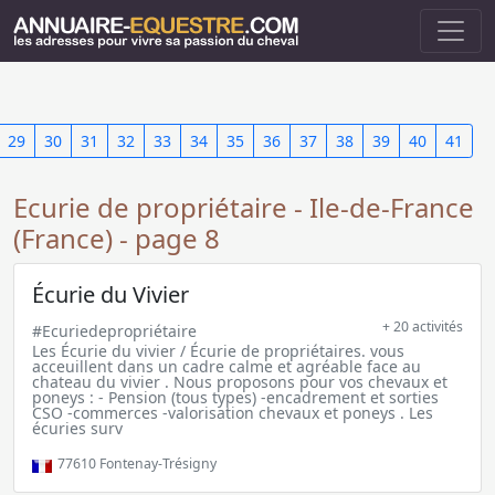
29
30
31
32
33
34
35
36
37
38
39
40
41
Ecurie de propriétaire - Ile-de-France
(France) - page 8
Écurie du Vivier
+ 20 activités
#Ecuriedepropriétaire
Les Écurie du vivier / Écurie de propriétaires. vous
acceuillent dans un cadre calme et agréable face au
chateau du vivier . Nous proposons pour vos chevaux et
poneys : - Pension (tous types) -encadrement et sorties
CSO -commerces -valorisation chevaux et poneys . Les
écuries surv
77610
Fontenay-Trésigny