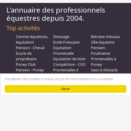
L'annuaire des professionnels
équestres depuis 2004.
Top activités
Centres équestres,
Dressage
Retraite chevaux
équitation
Ecole Française
Gîte équestre
Pension - Cheval
Equitation
Pension -
Ecurie de
Promenade
Poulinieres
propriétaire
Equitation de loisir
Promenades à
Poney Club
Compétition - CSO
Poney
Pension - Poney
Promenades à
Saut d obstacle
Débourrage
Cheval
Relais étape
This website uses cookies to ensure you get the best experience on our website.
Elevage
Galops - Equitation
Plus d'infos
Got it!
Professionnel équestre, Inscrivez-vous !
Nous contacter
A propos
Conditions générales d'utilisation
Groupe équitation sur
LinkedIn
Notre page
Facebook