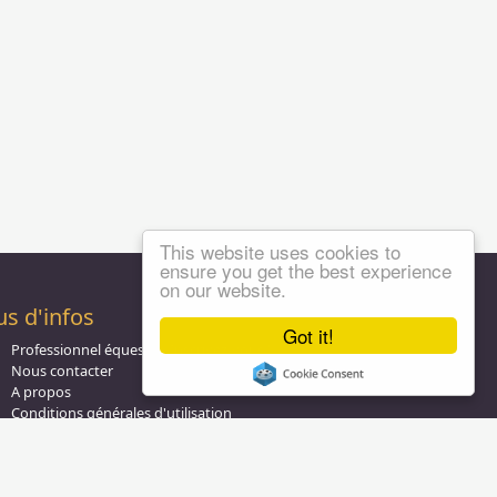
This website uses cookies to
ensure you get the best experience
on our website.
us d'infos
Got it!
Professionnel équestre, Inscrivez-vous !
Nous contacter
A propos
Conditions générales d'utilisation
Groupe équitation sur
LinkedIn
Notre page
Facebook