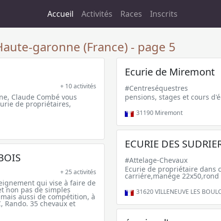
Accueil
Activités
Races
Inscrits
Haute-garonne (France) - page 5
Ecurie de Miremont
+ 10 activités
#Centreséquestres
gne, Claude Combé vous
pensions, stages et cours d'é
curie de propriétaires,
31190
Miremont
ECURIE DES SUDRIE
BOIS
#Attelage-Chevaux
Ecurie de propriétaire dans 
+ 25 activités
carriére,manége 22x50,rond
nement qui vise à faire de
et non pas de simples
31620
VILLENEUVE LES BOUL
r mais aussi de compétition, à
, Rando. 35 chevaux et