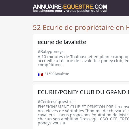
52 Ecurie de propriétaire en 
ecurie de lavalette
#Babyponeys
A 10 minutes de Toulouse et en pleine campa
accueille à l'écurie de Lavalette : poney club, é
compétition .
31590
lavalette
ECURIE/PONEY CLUB DU GRAND 
#Centreséquestres
ENSEIGNEMENT CLUB ET PENSION PRE Un enseig
nos eleves de véritables "homme de chevaux" 
cavaliers... nous proposons équitation de loisi
chacun son ambition.Dressage, CSO, CCE, TREC
poneys vous a