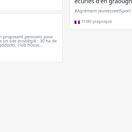
écuries d'en graoug
#Agrément-JeunesseetSport
31380
gragnague
ch proposent pensions pour
 un site privilégié : 30 ha de
addocks, club house...