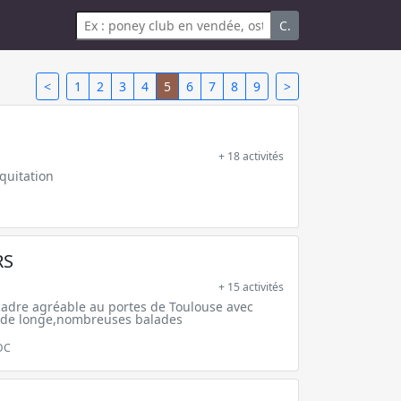
C.
<
1
2
3
4
5
6
7
8
9
>
+ 18 activités
quitation
RS
+ 15 activités
cadre agréable au portes de Toulouse avec
 de longe,nombreuses balades
OC