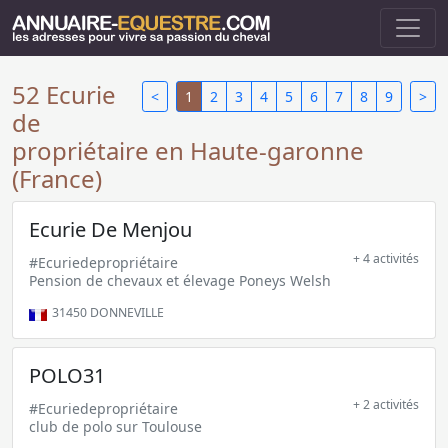
52 Ecurie
<
1
2
3
4
5
6
7
8
9
>
de
propriétaire en Haute-garonne
(France)
Ecurie De Menjou
+ 4 activités
#Ecuriedepropriétaire
Pension de chevaux et élevage Poneys Welsh
31450
DONNEVILLE
POLO31
+ 2 activités
#Ecuriedepropriétaire
club de polo sur Toulouse