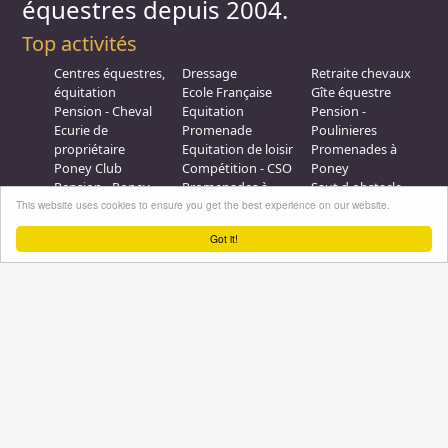
équestres depuis 2004.
Top activités
Centres équestres,
Dressage
Retraite chevaux
équitation
Ecole Française
Gîte équestre
Pension - Cheval
Equitation
Pension -
Ecurie de
Promenade
Poulinieres
propriétaire
Equitation de loisir
Promenades à
Poney Club
Compétition - CSO
Poney
Pension - Poney
Promenades à
Saut d obstacle
This website uses cookies to ensure you get the best experience on our website.
Débourrage
Cheval
Relais étape
Elevage
Galops - Equitation
Got it!
Plus d'infos
Professionnel équestre, Inscrivez-vous !
Nous contacter
A propos
Conditions générales d'utilisation
Groupe équitation sur
LinkedIn
Notre page
Facebook
Annuaire-equestre.com est un service édité par
HUMBRAIN
Page