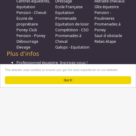
Centres équestres,
Dressage
Retraite chevaux
équitation
Ecole Française
Gîte équestre
Pension - Cheval
Equitation
Pension -
Ecurie de
Promenade
Poulinieres
propriétaire
Equitation de loisir
Promenades à
Poney Club
Compétition - CSO
Poney
Pension - Poney
Promenades à
Saut d obstacle
Débourrage
Cheval
Relais étape
Elevage
Galops - Equitation
Plus d'infos
Professionnel équestre, Inscrivez-vous !
Nous contacter
This website uses cookies to ensure you get the best experience on our website.
A propos
Conditions générales d'utilisation
Got it!
Groupe équitation sur
LinkedIn
Notre page
Facebook
Annuaire-equestre.com est un service édité par
HUMBRAIN
Page
générée en 1,125 s. (#annuaire/inscrits/9544-centre-aequestre-la-cavale---
Tous droits réservés © 2004 - 2026
skijoeringcom-promenade