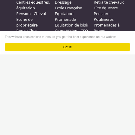
Centres équestres,
Dressage
Retraite chevaux
équitation
Ecole Française
Gîte équestre
Pension - Cheval
Equitation
Pension -
Ecurie de
Promenade
Poulinieres
propriétaire
Equitation de loisir
Promenades à
Poney Club
Compétition - CSO
Poney
Pension - Poney
Promenades à
Saut d obstacle
This website uses cookies to ensure you get the best experience on our website.
Débourrage
Cheval
Relais étape
Got it!
Elevage
Galops - Equitation
Plus d'infos
Professionnel équestre, Inscrivez-vous !
Nous contacter
A propos
Conditions générales d'utilisation
Groupe équitation sur
LinkedIn
Notre page
Facebook
Annuaire-equestre.com est un service édité par
HUMBRAIN
Page
générée en 1,171875 s. (#annuaire/inscrits/1685-relais-equestre-aequinoxe-
Tous droits réservés © 2004 - 2026
labelise-centre-de-tourisme-equestre