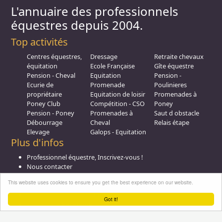
L'annuaire des professionnels
équestres depuis 2004.
Top activités
Centres équestres,
Dressage
Retraite chevaux
équitation
Ecole Française
Gîte équestre
Pension - Cheval
Equitation
Pension -
Ecurie de
Promenade
Poulinieres
propriétaire
Equitation de loisir
Promenades à
Poney Club
Compétition - CSO
Poney
Pension - Poney
Promenades à
Saut d obstacle
Débourrage
Cheval
Relais étape
Elevage
Galops - Equitation
Plus d'infos
Professionnel équestre, Inscrivez-vous !
Nous contacter
A propos
This website uses cookies to ensure you get the best experience on our website.
Conditions générales d'utilisation
Groupe équitation sur
LinkedIn
Got it!
Notre page
Facebook