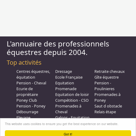
L'annuaire des professionnels
équestres depuis 2004.
Top activités
Centres équestres,
Dressage
Retraite chevaux
équitation
Ecole Française
Gîte équestre
Pension - Cheval
Equitation
Pension -
Ecurie de
Promenade
Poulinieres
propriétaire
Equitation de loisir
Promenades à
Poney Club
Compétition - CSO
Poney
Pension - Poney
Promenades à
Saut d obstacle
Débourrage
Cheval
Relais étape
Elevage
Galops - Equitation
Plus d'infos
This website uses cookies to ensure you get the best experience on our website.
Professionnel équestre, Inscrivez-vous !
Got it!