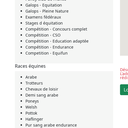
Galops - Equitation
Galops - Pleine Nature
Examens fédéraux
Stages d équitation
Compétition - Concours complet
Compétition - CSO
Compétition - Education adaptée
Compétition - Endurance
Competition - Equifun
Races équines
Déso
L'a
Arabe
réd
Trotteurs
Chevaux de loisir
Demi sang arabe
Poneys
Welsh
Pottok
Haflinger
Pur sang arabe endurance