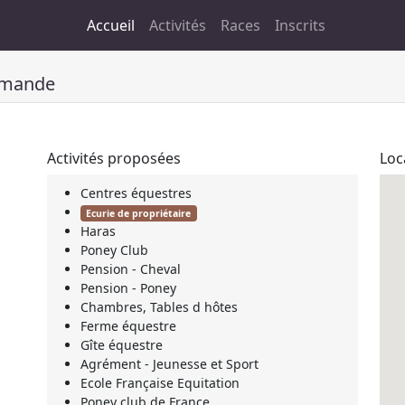
Accueil
Activités
Races
Inscrits
mmande
Activités proposées
Loc
Centres équestres
Ecurie de propriétaire
Haras
Poney Club
Pension - Cheval
Pension - Poney
Chambres, Tables d hôtes
Ferme équestre
Gîte équestre
Agrément - Jeunesse et Sport
Ecole Française Equitation
Poney club de France