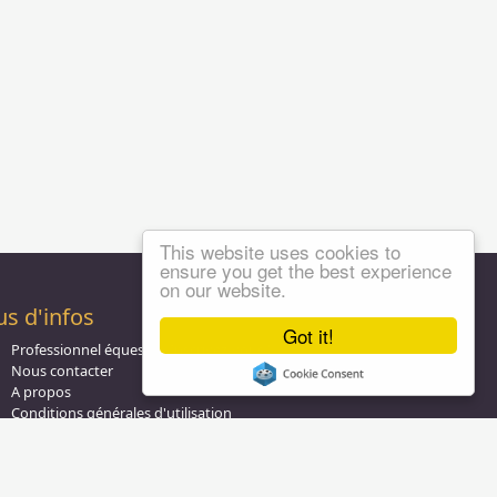
This website uses cookies to
ensure you get the best experience
on our website.
us d'infos
Got it!
Professionnel équestre, Inscrivez-vous !
Nous contacter
A propos
Conditions générales d'utilisation
Groupe équitation sur
LinkedIn
Notre page
Facebook