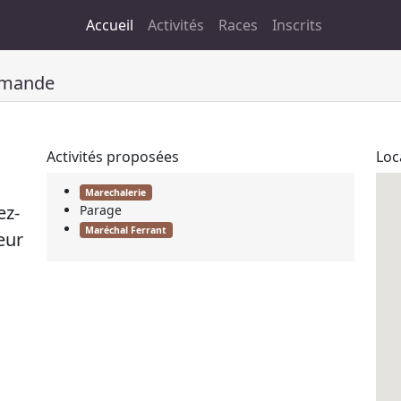
Accueil
Activités
Races
Inscrits
mmande
Activités proposées
Loc
Marechalerie
ez-
Parage
Maréchal Ferrant
eur