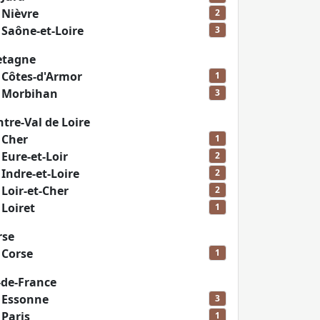
n
Nièvre
2
n
Saône-et-Loire
3
etagne
n
Côtes-d'Armor
1
n
Morbihan
3
re-Val de Loire
n
Cher
1
n
Eure-et-Loir
2
n
Indre-et-Loire
2
n
Loir-et-Cher
2
n
Loiret
1
rse
n
Corse
1
-de-France
n
Essonne
3
n
Paris
1