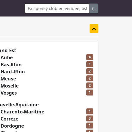
C.
and-Est
n
Aube
4
n
Bas-Rhin
1
n
Haut-Rhin
2
n
Meuse
2
n
Moselle
2
n
Vosges
1
velle-Aquitaine
n
Charente-Maritine
1
n
Corrèze
3
n
Dordogne
1