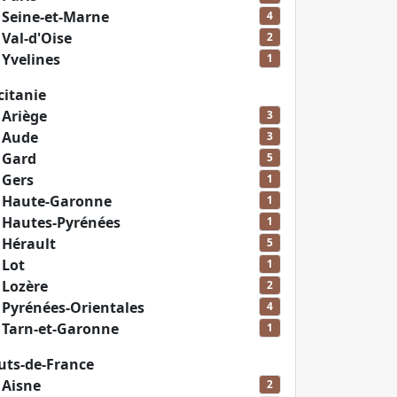
n
Seine-et-Marne
4
n
Val-d'Oise
2
n
Yvelines
1
itanie
n
Ariège
3
n
Aude
3
n
Gard
5
n
Gers
1
n
Haute-Garonne
1
n
Hautes-Pyrénées
1
n
Hérault
5
n
Lot
1
n
Lozère
2
n
Pyrénées-Orientales
4
n
Tarn-et-Garonne
1
ts-de-France
n
Aisne
2