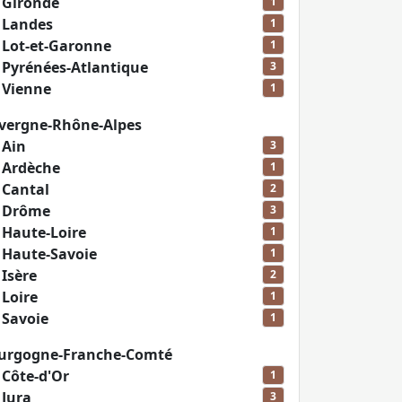
n
Gironde
1
n
Landes
1
n
Lot-et-Garonne
1
n
Pyrénées-Atlantique
3
n
Vienne
1
vergne-Rhône-Alpes
n
Ain
3
n
Ardèche
1
n
Cantal
2
n
Drôme
3
n
Haute-Loire
1
n
Haute-Savoie
1
n
Isère
2
n
Loire
1
n
Savoie
1
urgogne-Franche-Comté
n
Côte-d'Or
1
n
Jura
3