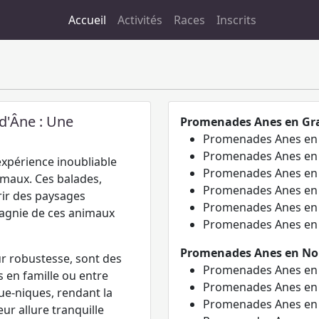
Accueil
Activités
Races
Inscrits
d'Âne : Une
Promenades Anes en Gr
Promenades Anes e
Promenades Anes e
xpérience inoubliable
Promenades Anes e
imaux. Ces balades,
Promenades Anes e
rir des paysages
Promenades Anes e
pagnie de ces animaux
Promenades Anes e
Promenades Anes en Nou
ur robustesse, sont des
Promenades Anes e
en famille ou entre
Promenades Anes e
que-niques, rendant la
Promenades Anes e
ur allure tranquille