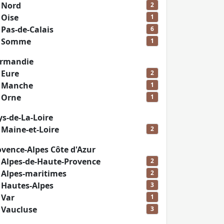
n
Nord
2
n
Oise
1
n
Pas-de-Calais
6
n
Somme
1
ormandie
n
Eure
2
n
Manche
1
n
Orne
1
s-de-La-Loire
n
Maine-et-Loire
2
vence-Alpes Côte d'Azur
n
Alpes-de-Haute-Provence
2
n
Alpes-maritimes
2
n
Hautes-Alpes
3
n
Var
1
n
Vaucluse
3