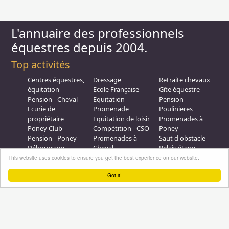
L'annuaire des professionnels
équestres depuis 2004.
Top activités
Centres équestres,
Dressage
Retraite chevaux
équitation
Ecole Française
Gîte équestre
Pension - Cheval
Equitation
Pension -
Ecurie de
Promenade
Poulinieres
propriétaire
Equitation de loisir
Promenades à
Poney Club
Compétition - CSO
Poney
Pension - Poney
Promenades à
Saut d obstacle
Débourrage
Cheval
Relais étape
Elevage
Galops - Equitation
This website uses cookies to ensure you get the best experience on our website.
Plus d'infos
Got it!
Professionnel équestre, Inscrivez-vous !
Nous contacter
A propos
Conditions générales d'utilisation
Groupe équitation sur
LinkedIn