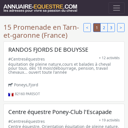
15 Promenade en Tarn-
<
1
2
3
>
et-garonne (France)
RANDOS FJORDS DE BOUYSSE
+ 12 activités
#Centreséquestres
équitation de pleine nature,cours et balades à cheval
pour tous. dès 18 mois!débourrage, pension, travail
chevaux... ouvert toute l'année
Poneys,Fjord
82160
PARISOT
Centre équestre Poney-Club l'Escapade
+ 19 activités
#Centreséquestres
Centre équestre, Orientation équitation de pleine nature.