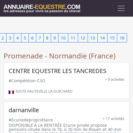
2
3
4
5
6
7
8
9
10
11
12
13
14
15
16
Promenade - Normandie (France)
CENTRE EQUESTRE LES TANCREDES
+ 9 activités
#Compétition-CSO
50570
HAUTEVILLE LA GUICHARD
darnanville
+ 17 activités
#Ecuriedepropriétaire
DISPONIBLE À LA RENTRÉE Ecurie privée propose
pensions située dans le 76, à 20 min de Rouen et 40 min