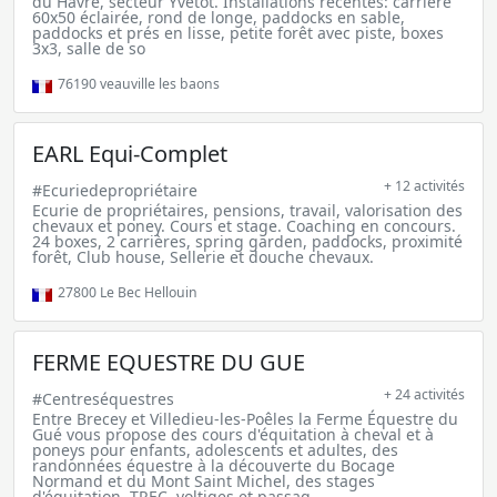
du Havre, secteur Yvetot. Installations récentes: carrière
60x50 éclairée, rond de longe, paddocks en sable,
paddocks et prés en lisse, petite forêt avec piste, boxes
3x3, salle de so
76190
veauville les baons
EARL Equi-Complet
+ 12 activités
#Ecuriedepropriétaire
Ecurie de propriétaires, pensions, travail, valorisation des
chevaux et poney. Cours et stage. Coaching en concours.
24 boxes, 2 carrières, spring garden, paddocks, proximité
forêt, Club house, Sellerie et douche chevaux.
27800
Le Bec Hellouin
FERME EQUESTRE DU GUE
+ 24 activités
#Centreséquestres
Entre Brecey et Villedieu-les-Poêles la Ferme Équestre du
Gué vous propose des cours d'équitation à cheval et à
poneys pour enfants, adolescents et adultes, des
randonnées équestre à la découverte du Bocage
Normand et du Mont Saint Michel, des stages
d'équitation, TREC, voltiges et passag