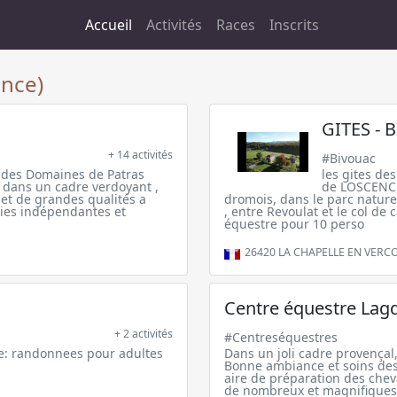
Accueil
Activités
Races
Inscrits
nce)
GITES -
+ 14 activités
#Bivouac
e des Domaines de Patras
les gites de
 dans un cadre verdoyant ,
de LOSCENCE 
 et de grandes qualités a
dromois, dans le parc naturel
eries indépendantes et
, entre Revoulat et le col de 
équestre pour 10 perso
26420
LA CHAPELLE EN VERC
Centre équestre Lag
+ 2 activités
#Centreséquestres
e: randonnees pour adultes
Dans un joli cadre provençal,
Bonne ambiance et soins des
aire de préparation des che
de nombreux et magnifiques