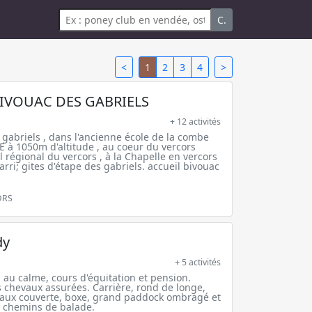
C.
<
1
2
3
4
>
 BIVOUAC DES GABRIELS
+ 12 activités
s gabriels , dans l'ancienne école de la combe
à 1050m d'altitude , au coeur du vercors
 régional du vercors , à la Chapelle en vercors
carri; gites d'étape des gabriels. accueil bivouac
ORS
dy
+ 5 activités
 au calme, cours d'équitation et pension.
 chevaux assurées. Carrière, rond de longe,
vaux couverte, boxe, grand paddock ombragé et
 chemins de balade.