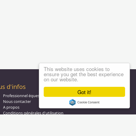
This website uses cookies to
ensure you get the best experience
on our website.
us d'infos
Got it!
Professionnel équestre, Inscrivez-vous !
Nous contacter
A propos
Conditions générales d'utilisation
Groupe équitation sur
LinkedIn
Notre page
Facebook