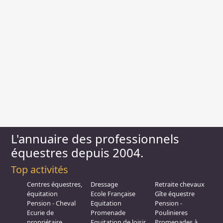
L'annuaire des professionnels
équestres depuis 2004.
Top activités
Centres équestres,
Dressage
Retraite chevaux
équitation
Ecole Française
Gîte équestre
Pension - Cheval
Equitation
Pension -
Ecurie de
Promenade
Poulinieres
propriétaire
Equitation de loisir
Promenades à