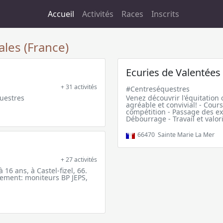
Accueil
Activités
Races
Inscrits
les (France)
Ecuries de Valentées
+ 31 activités
#Centreséquestres
questres
Venez découvrir l'équitation
agréable et convivial! - Cours
compétition - Passage des ex
Débourrage - Travail et valor
66470
Sainte Marie La Mer
+ 27 activités
 16 ans, à Castel-fizel, 66.
ement: moniteurs BP JEPS,