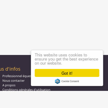
This website uses cookies to
ensure you get the best experience
on our website.
us d'infos
Got it!
Professionnel équestre, Inscrivez-vous !
Nous contacter
A propos
Conditions générales d'utilisation
Groupe équitation sur
LinkedIn
Notre page
Facebook