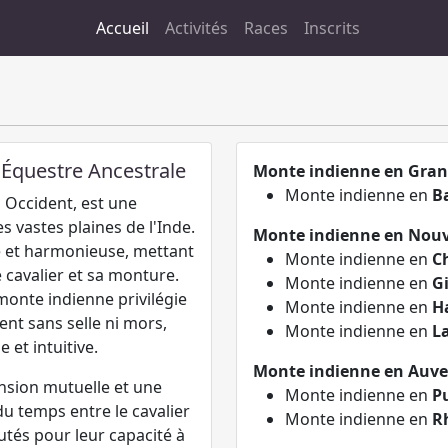
Accueil
Activités
Races
Inscrits
 Équestre Ancestrale
Monte indienne en Gran
Monte indienne en
B
Occident, est une
s vastes plaines de l'Inde.
Monte indienne en Nouv
e et harmonieuse, mettant
Monte indienne en
C
 cavalier et sa monture.
Monte indienne en
G
monte indienne privilégie
Monte indienne en
H
ent sans selle ni mors,
Monte indienne en
L
 et intuitive.
Monte indienne en Auv
sion mutuelle et une
Monte indienne en
P
du temps entre le cavalier
Monte indienne en
R
putés pour leur capacité à