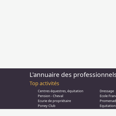
L'annuaire des professionnel
Top activités
Centres équestres, équitation
Dressage
Pension - Cheval
Ecole Fran
Cookie Consent plugin for the EU cookie l
Ecurie de propriétaire
Promenad
Poney Club
Equitation 
Pension - Poney
Compétiti
Débourrage
Promenade