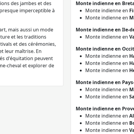
sions des jambes et des
Monte indienne en Bret
presque imperceptible à
Monte indienne en
Fi
Monte indienne en
M
art, mais aussi un mode
Monte indienne en Ile-d
ure et les traditions
Monte indienne en
Va
stivals et des cérémonies,
Monte indienne en Occi
t leur maîtrise. En
Monte indienne en
H
és d'équitation peuvent
Monte indienne en
H
e-cheval et explorer de
Monte indienne en
H
Monte indienne en Pays-
Monte indienne en
M
Monte indienne en
S
Monte indienne en Prove
Monte indienne en
A
Monte indienne en
B
Monte indienne en
V