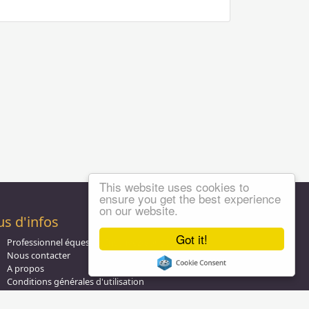
This website uses cookies to
ensure you get the best experience
on our website.
us d'infos
Got it!
Professionnel équestre, Inscrivez-vous !
Nous contacter
A propos
Conditions générales d'utilisation
Groupe équitation sur
LinkedIn
Notre page
Facebook