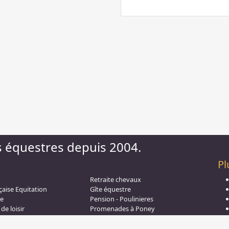
s équestres depuis 2004.
Pl
Retraite chevaux
çaise Equitation
Gîte équestre
aw
e
Pension - Poulinieres
de loisir
Promenades à Poney
on - CSO
Saut d obstacle
s à Cheval
Relais étape