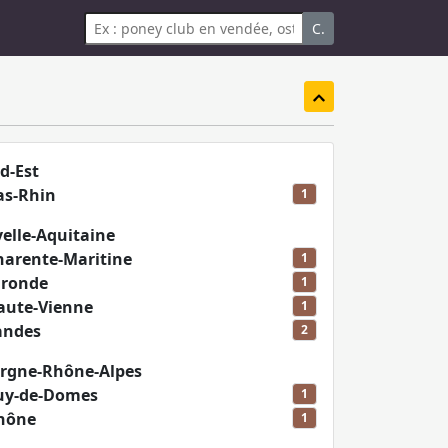
C.
d-Est
as-Rhin
1
elle-Aquitaine
harente-Maritine
1
ironde
1
aute-Vienne
1
andes
2
ergne-Rhône-Alpes
uy-de-Domes
1
hône
1