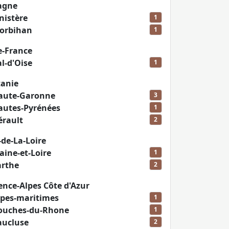
agne
nistère
1
orbihan
1
e-France
l-d'Oise
1
tanie
aute-Garonne
3
autes-Pyrénées
1
érault
2
de-La-Loire
aine-et-Loire
1
arthe
2
nce-Alpes Côte d'Azur
lpes-maritimes
1
ouches-du-Rhone
1
aucluse
2