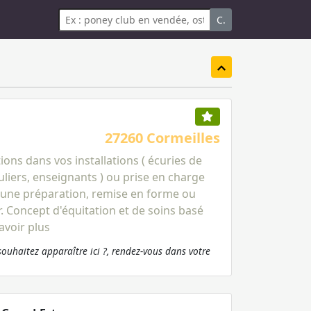
C.
27260 Cormeilles
ions dans vos installations ( écuries de
culiers, enseignants ) ou prise en charge
d'une préparation, remise en forme ou
r. Concept d'équitation et de soins basé
avoir plus
souhaitez apparaître ici ?, rendez-vous dans votre