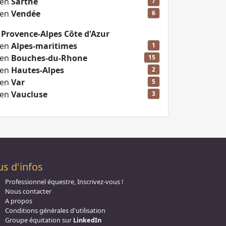
 en
Sarthe
7
 en
Vendée
6
 Provence-Alpes Côte d'Azur
 en
Alpes-maritimes
1
 en
Bouches-du-Rhone
15
 en
Hautes-Alpes
2
 en
Var
5
 en
Vaucluse
3
us d'infos
Professionnel équestre, Inscrivez-vous !
Nous contacter
A propos
Conditions générales d'utilisation
Groupe équitation sur
LinkedIn