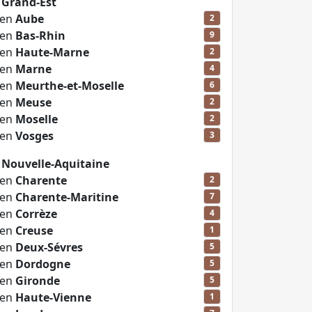
 Grand-Est
 en
Aube
2
 en
Bas-Rhin
9
 en
Haute-Marne
2
 en
Marne
4
 en
Meurthe-et-Moselle
6
 en
Meuse
2
 en
Moselle
2
 en
Vosges
3
 Nouvelle-Aquitaine
 en
Charente
2
 en
Charente-Maritine
7
 en
Corrèze
4
 en
Creuse
1
 en
Deux-Sévres
5
 en
Dordogne
5
 en
Gironde
5
 en
Haute-Vienne
1