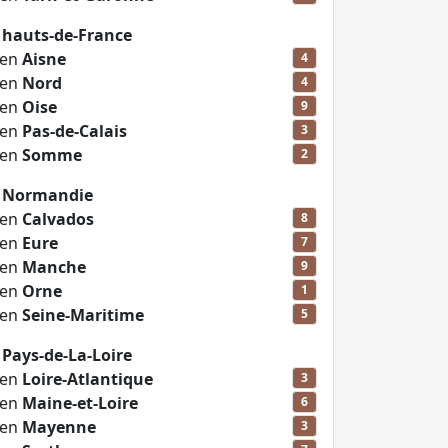
 hauts-de-France
 en
Aisne
4
 en
Nord
4
 en
Oise
9
 en
Pas-de-Calais
3
 en
Somme
2
n Normandie
 en
Calvados
8
 en
Eure
7
 en
Manche
9
 en
Orne
1
 en
Seine-Maritime
5
 Pays-de-La-Loire
 en
Loire-Atlantique
3
 en
Maine-et-Loire
6
 en
Mayenne
3