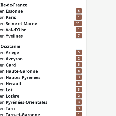
Ile-de-France
 en
Essonne
5
 en
Paris
1
 en
Seine-et-Marne
11
 en
Val-d'Oise
1
 en
Yvelines
7
 Occitanie
 en
Ariège
5
 en
Aveyron
2
 en
Gard
5
 en
Haute-Garonne
8
 en
Hautes-Pyrénées
3
 en
Hérault
9
 en
Lot
3
 en
Lozère
2
 en
Pyrénées-Orientales
3
 en
Tarn
3
 en
Tarn-et-Garonne
1