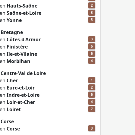
 en
Hauts-Saône
2
 en
Saône-et-Loire
3
 en
Yonne
5
 Bretagne
 en
Côtes-d'Armor
3
 en
Finistère
6
 en
Ile-et-Vilaine
6
 en
Morbihan
4
Centre-Val de Loire
 en
Cher
1
 en
Eure-et-Loir
2
 en
Indre-et-Loire
6
 en
Loir-et-Cher
4
 en
Loiret
7
 Corse
 en
Corse
3