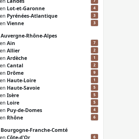
 en
Landes
7
 en
Lot-et-Garonne
4
 en
Pyrénées-Atlantique
3
 en
Vienne
3
n Auvergne-Rhône-Alpes
 en
Ain
7
 en
Allier
2
 en
Ardèche
1
 en
Cantal
2
 en
Drôme
9
 en
Haute-Loire
1
 en
Haute-Savoie
5
 en
Isère
5
 en
Loire
5
 en
Puy-de-Domes
4
 en
Rhône
6
n Bourgogne-Franche-Comté
 en
Côte-d'Or
6