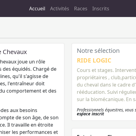
Accueil
Activités
Races
Inscrits
Notre sélection
de Chevaux
RIDE LOGIC
chevaux joue un rôle
ès des équidés. Chargé de
Cours et stages. Intervent
nes, qu'il s'agisse de
propriétaires , club,parti
s, l'entraîneur doit
du cheval dans le cadre 
 du comportement et des
rééducation. Suivi régulie
sur la biomécanique.
En s
odes aux besoins
Professionnels équestres, vous 
espace inscrit
compte de son âge, de son
 Il travaille en étroite
imiser les performances et