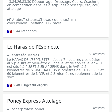
13,84,26,83,30 Débourrage, Dressage, Cours, Coaching
en compétition dans les disciplines dressage, cso, cce,
attelage
Arabe,Trotteurs,Chevaux de loisir,Irish
cobs,Poneys,Shetland, +17 races.
13440
cabannes
Le Haras de l'Espinette
+ 63 activités
#Centreséquestres
Le HARAS DE L’ESPINETTE , c’est « 7 hectares clos dédiés
aux plaisirs et bien-être du cheval et de son cavalier ». Il
est situé à PUGET SUR ARGENS dans le VAR, à 5
kilomètres de ST-RAPHAEL, 35 kilomètres de ST-TROPEZ et
60 kilomètres de NICE, et à 3 kilomètres seulement de la
sorti
83480
Puget sur Argens
Poney Express Attelage
+ 3 activités
#Cocherprofessionnel