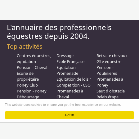
L'annuaire des professionnels
équestres depuis 2004.
Top activités
Centres équestres,
Dressage
Retraite chevaux
équitation
Ecole Française
Gîte équestre
Pension - Cheval
Equitation
Pension -
Ecurie de
Promenade
Poulinieres
propriétaire
Equitation de loisir
Promenades à
Poney Club
Compétition - CSO
Poney
Pension - Poney
Promenades à
Saut d obstacle
Débourrage
Cheval
Relais étape
Elevage
Galops - Equitation
This website uses cookies to ensure you get the best experience on our website.
Plus d'infos
Got it!
Professionnel équestre, Inscrivez-vous !
Nous contacter
A propos
Conditions générales d'utilisation