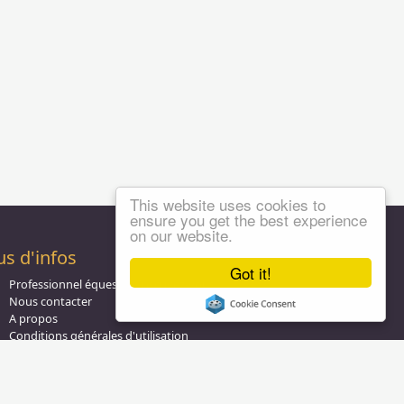
This website uses cookies to
ensure you get the best experience
on our website.
us d'infos
Got it!
Professionnel équestre, Inscrivez-vous !
Nous contacter
A propos
Conditions générales d'utilisation
Groupe équitation sur
LinkedIn
Notre page
Facebook