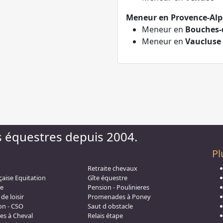
Meneur en Provence-Alpe
Meneur en
Bouches-
Meneur en
Vaucluse
s équestres depuis 2004.
Pl
Retraite chevaux
çaise Equitation
Gîte équestre
e
Pension - Poulinieres
de loisir
Promenades à Poney
on - CSO
Saut d obstacle
s à Cheval
Relais étape