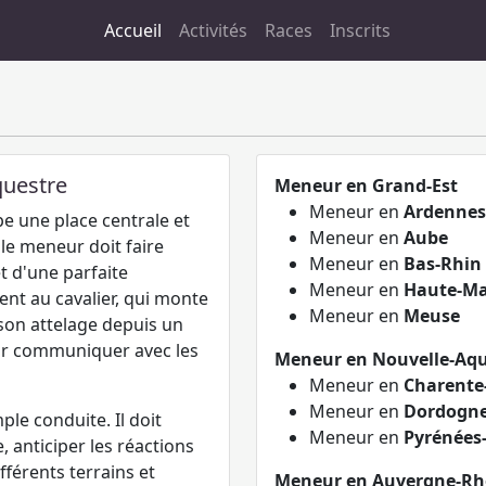
Accueil
Activités
Races
Inscrits
questre
Meneur en Grand-Est
Meneur en
Ardennes
e une place centrale et
Meneur en
Aube
 le meneur doit faire
Meneur en
Bas-Rhin
t d'une parfaite
Meneur en
Haute-M
nt au cavalier, qui monte
Meneur en
Meuse
son attelage depuis un
pour communiquer avec les
Meneur en Nouvelle-Aqu
Meneur en
Charente
Meneur en
Dordogn
ple conduite. Il doit
Meneur en
Pyrénées
e, anticiper les réactions
férents terrains et
Meneur en Auvergne-Rh