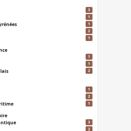
3
1
yrénées
1
2
1
nce
1
1
lais
2
1
2
ritime
1
ire
antique
3
2