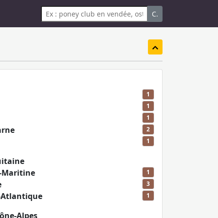
C.
1
1
1
arne
2
1
itaine
-Maritine
1
e
3
-Atlantique
1
ône-Alpes