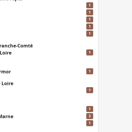
1
1
1
1
1
ranche-Comté
Loire
1
Armor
1
 Loire
1
1
-Marne
3
1