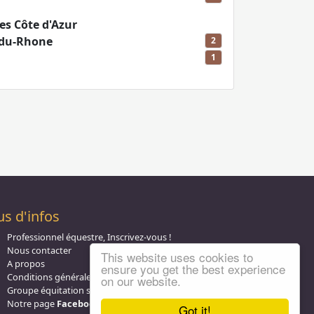
s Côte d'Azur
du-Rhone
2
1
us d'infos
Professionnel équestre, Inscrivez-vous !
Nous contacter
This website uses cookies to
A propos
ensure you get the best experience
Conditions générales d'utilisation
on our website.
Groupe équitation sur
LinkedIn
Notre page
Facebook
Got it!