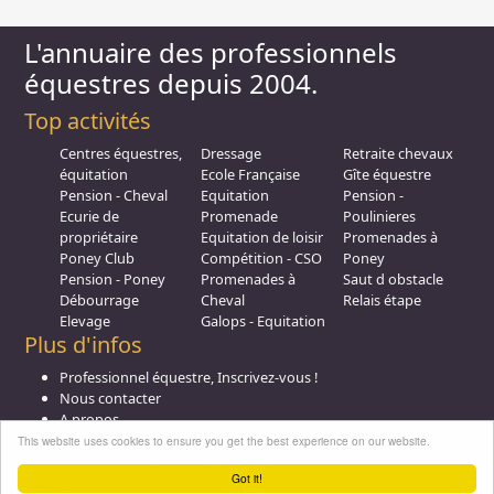
L'annuaire des professionnels
équestres depuis 2004.
Top activités
Centres équestres,
Dressage
Retraite chevaux
équitation
Ecole Française
Gîte équestre
Pension - Cheval
Equitation
Pension -
Ecurie de
Promenade
Poulinieres
propriétaire
Equitation de loisir
Promenades à
Poney Club
Compétition - CSO
Poney
Pension - Poney
Promenades à
Saut d obstacle
Débourrage
Cheval
Relais étape
Elevage
Galops - Equitation
Plus d'infos
Professionnel équestre, Inscrivez-vous !
Nous contacter
A propos
Conditions générales d'utilisation
This website uses cookies to ensure you get the best experience on our website.
Groupe équitation sur
LinkedIn
Got it!
Notre page
Facebook