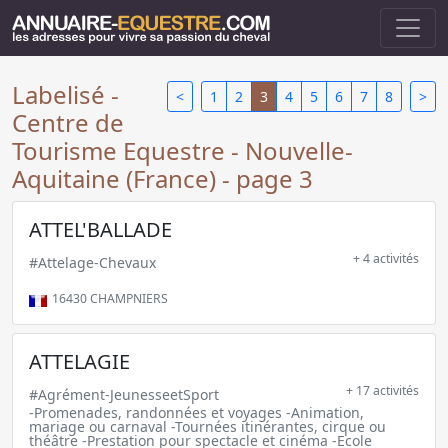
Labelisé -
<
1
2
3
4
5
6
7
8
>
Centre de
Tourisme Equestre - Nouvelle-
Aquitaine (France) - page 3
ATTEL'BALLADE
+ 4 activités
#Attelage-Chevaux
16430
CHAMPNIERS
ATTELAGIE
+ 17 activités
#Agrément-JeunesseetSport
-Promenades, randonnées et voyages -Animation,
mariage ou carnaval -Tournées itinérantes, cirque ou
théâtre -Prestation pour spectacle et cinéma -Ecole