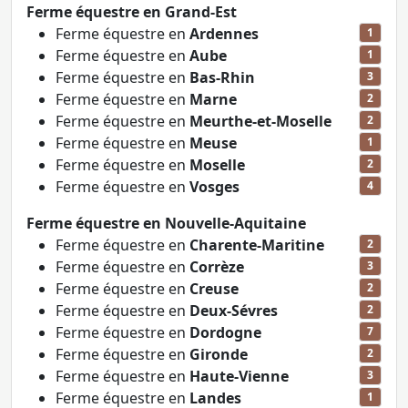
Ferme équestre en Grand-Est
Ferme équestre en
Ardennes
1
Ferme équestre en
Aube
1
Ferme équestre en
Bas-Rhin
3
Ferme équestre en
Marne
2
Ferme équestre en
Meurthe-et-Moselle
2
Ferme équestre en
Meuse
1
Ferme équestre en
Moselle
2
Ferme équestre en
Vosges
4
Ferme équestre en Nouvelle-Aquitaine
Ferme équestre en
Charente-Maritine
2
Ferme équestre en
Corrèze
3
Ferme équestre en
Creuse
2
Ferme équestre en
Deux-Sévres
2
Ferme équestre en
Dordogne
7
Ferme équestre en
Gironde
2
Ferme équestre en
Haute-Vienne
3
Ferme équestre en
Landes
1