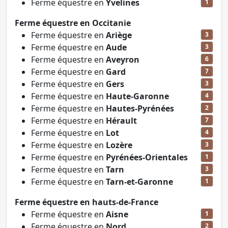
Ferme équestre en
Yvelines
1
Ferme équestre en Occitanie
Ferme équestre en
Ariège
3
Ferme équestre en
Aude
3
Ferme équestre en
Aveyron
6
Ferme équestre en
Gard
7
Ferme équestre en
Gers
3
Ferme équestre en
Haute-Garonne
4
Ferme équestre en
Hautes-Pyrénées
2
Ferme équestre en
Hérault
7
Ferme équestre en
Lot
4
Ferme équestre en
Lozère
3
Ferme équestre en
Pyrénées-Orientales
1
Ferme équestre en
Tarn
3
Ferme équestre en
Tarn-et-Garonne
1
Ferme équestre en hauts-de-France
Ferme équestre en
Aisne
1
Ferme équestre en
Nord
2