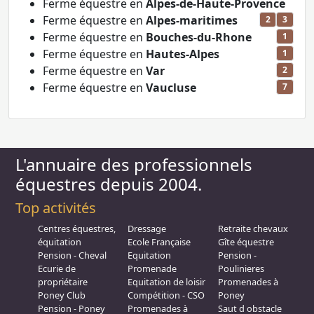
Ferme équestre en
Alpes-de-Haute-Provence
Ferme équestre en
Alpes-maritimes
2
3
Ferme équestre en
Bouches-du-Rhone
1
Ferme équestre en
Hautes-Alpes
1
Ferme équestre en
Var
2
Ferme équestre en
Vaucluse
7
L'annuaire des professionnels
équestres depuis 2004.
Top activités
Centres équestres,
Dressage
Retraite chevaux
équitation
Ecole Française
Gîte équestre
Pension - Cheval
Equitation
Pension -
Ecurie de
Promenade
Poulinieres
propriétaire
Equitation de loisir
Promenades à
Poney Club
Compétition - CSO
Poney
Pension - Poney
Promenades à
Saut d obstacle