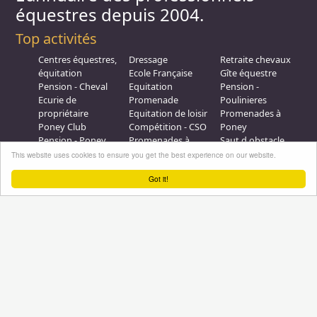
équestres depuis 2004.
Top activités
Centres équestres,
Dressage
Retraite chevaux
équitation
Ecole Française
Gîte équestre
Pension - Cheval
Equitation
Pension -
Ecurie de
Promenade
Poulinieres
propriétaire
Equitation de loisir
Promenades à
Poney Club
Compétition - CSO
Poney
Pension - Poney
Promenades à
Saut d obstacle
Débourrage
Cheval
Relais étape
This website uses cookies to ensure you get the best experience on our website.
Elevage
Galops - Equitation
Plus d'infos
Got it!
Professionnel équestre, Inscrivez-vous !
Nous contacter
A propos
Conditions générales d'utilisation
Groupe équitation sur
LinkedIn
Notre page
Facebook