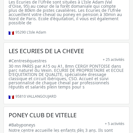
Les Ecuries de l'Ufrée sont situées à L'Isle Adam (Val
d'Oise, 95) au coeur de la forêt domaniale qui compte
plus de 80km de pistes cavalières. Les Ecuries de l'Ufrée
accueillent votre cheval ou poney en pension à 30min au
Nord de Paris. Ecole d'équitation, il vous est également
possible de
95290
L'Isle Adam
LES ECURIES DE LA CHEVEE
+ 25 activités
#Centreséquestres
30 mn PARIS par A15 ou A1, 8mn CERGY PONTOISE dans
parc naturel du Vexin. ECURIE DE PROPRIETAIRE et ECOLE
D'EQUITATION DE QUALITE, spécialisée dressage
classique et circuit ibériques, CSO. Accueil et suivi
personnalisé de chaque cheval par professionnels
réputés et salariés plein temps pour s
95810
VALLANGOUJARD
PONEY CLUB DE VITELLE
+ 5 activités
#Babyponeys
Notre centre accueille les enfants dès 3 ans. Ils sont