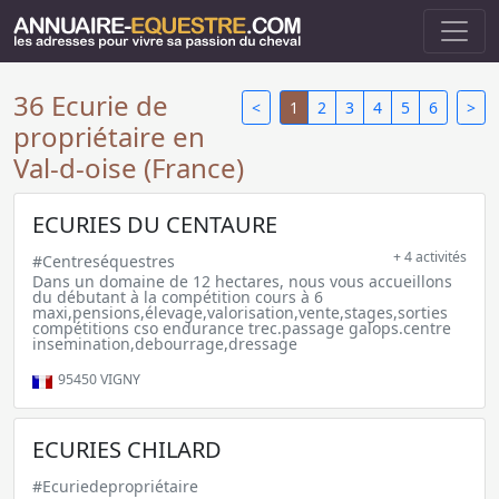
36 Ecurie de
<
1
2
3
4
5
6
>
propriétaire en
Val-d-oise (France)
ECURIES DU CENTAURE
+ 4 activités
#Centreséquestres
Dans un domaine de 12 hectares, nous vous accueillons
du débutant à la compétition cours à 6
maxi,pensions,élevage,valorisation,vente,stages,sorties
compétitions cso endurance trec.passage galops.centre
insemination,debourrage,dressage
95450
VIGNY
ECURIES CHILARD
#Ecuriedepropriétaire