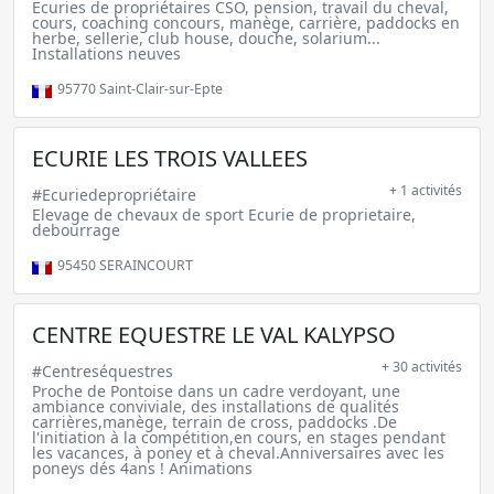
Ecuries de propriétaires CSO, pension, travail du cheval,
cours, coaching concours, manège, carrière, paddocks en
herbe, sellerie, club house, douche, solarium...
Installations neuves
95770
Saint-Clair-sur-Epte
ECURIE LES TROIS VALLEES
+ 1 activités
#Ecuriedepropriétaire
Elevage de chevaux de sport Ecurie de proprietaire,
debourrage
95450
SERAINCOURT
CENTRE EQUESTRE LE VAL KALYPSO
+ 30 activités
#Centreséquestres
Proche de Pontoise dans un cadre verdoyant, une
ambiance conviviale, des installations de qualités
carrières,manège, terrain de cross, paddocks .De
l'initiation à la compétition,en cours, en stages pendant
les vacances, à poney et à cheval.Anniversaires avec les
poneys dés 4ans ! Animations