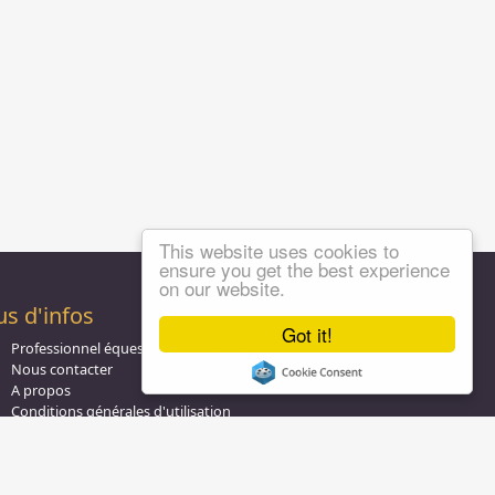
This website uses cookies to
ensure you get the best experience
on our website.
us d'infos
Got it!
Professionnel équestre, Inscrivez-vous !
Nous contacter
A propos
Conditions générales d'utilisation
Groupe équitation sur
LinkedIn
Notre page
Facebook