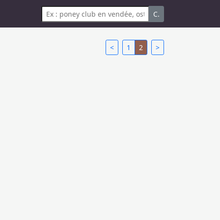
C.
<
1
2
>