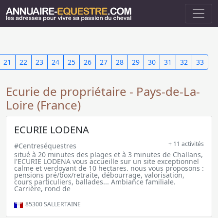
21
22
23
24
25
26
27
28
29
30
31
32
33
Ecurie de propriétaire - Pays-de-La-
Loire (France)
ECURIE LODENA
+ 11 activités
#Centreséquestres
situé à 20 minutes des plages et à 3 minutes de Challans,
l'ECURIE LODENA vous accueille sur un site exceptionnel
calme et verdoyant de 10 hectares. nous vous proposons :
pensions pré/box/retraite, débourrage, valorisation,
cours particuliers, ballades... Ambiance familiale.
Carrière, rond de
85300
SALLERTAINE