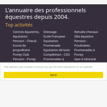
L'annuaire des professionnels
équestres depuis 2004.
Top activités
Centres équestres,
Dressage
Retraite chevaux
équitation
Ecole Française
Gîte équestre
Pension - Cheval
Equitation
Pension -
Ecurie de
Promenade
Poulinieres
propriétaire
Equitation de loisir
Promenades à
Poney Club
Compétition - CSO
Poney
Pension - Poney
Promenades à
Saut d obstacle
Débourrage
Cheval
Relais étape
This website uses cookies to ensure you get the best experience on our website.
Elevage
Galops - Equitation
Plus d'infos
Got it!
Professionnel équestre, Inscrivez-vous !
Nous contacter
A propos
Conditions générales d'utilisation
Groupe équitation sur
LinkedIn
Notre page
Facebook