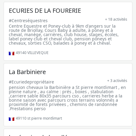
ECURIES DE LA FOURERIE
+ 18 activités
#Centreséquestres
Centre Equestre et Poney-club à 9km d'angers sur la
route de Briollay, Cours Baby à adulte, à poney et à
cheval, manège, carrières, club house, stages, écoles,
label poney club et cheval club, pension poneys et
chevaux, sorties CSO, balades à poney et à cheval.
49140
VILLEVEQUE
La Barbiniere
+ 3 activités
#Ecuriedepropriétaire
pension chevaux la Barbinière a St pierre montlimart , en
pleine nature , au calme : prés , boxes , stabulation
,carriere sable 80x35 parcours cso , carrieres herbe a la
bonne saison avec parcours cross terrains volonnés a
proximité de forets privéees , chemins de randonnée
.Prestations perso
49110
st pierre montlimart