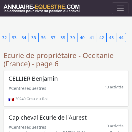
32
33
34
35
36
37
38
39
40
41
42
43
44
Ecurie de propriétaire - Occitanie
(France) - page 6
CELLIER Benjamin
+ 13 activités
#Centreséquestres
30240
Grau-du-Roi
Cap cheval Ecurie de l'Aurest
+ 3 activités
#Centreséquestres