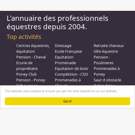
L'annuaire des professionnels
équestres depuis 2004.
Top activités
Centres équestres,
Dressage
Retraite chevaux
équitation
Ecole Française
Gîte équestre
Pension - Cheval
Equitation
Pension -
Ecurie de
Promenade
Poulinieres
propriétaire
Equitation de loisir
Promenades à
Poney Club
Compétition - CSO
Poney
Pension - Poney
Promenades à
Saut d obstacle
Débourrage
Cheval
Relais étape
Elevage
Galops - Equitation
This website uses cookies to ensure you get the best experience on our website.
Plus d'infos
Got it!
Professionnel équestre, Inscrivez-vous !
Nous contacter
A propos
Conditions générales d'utilisation
Groupe équitation sur
LinkedIn