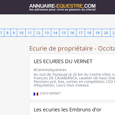
7
8
9
10
11
12
13
14
15
16
17
18
19
20
2
Ecurie de propriétaire - Occit
LES ECURIES DU VERNET
#Centreséquestres
Au sud de Toulouse (à 20 km du Centre ville), n
François DE CASABIANCA, cavalier de haut niv
Pensions pré, box, sorties en compétition CSO e
d'équitation, cours tous niveaux.
31810
VERNET
Les ecuries les Embruns d'or