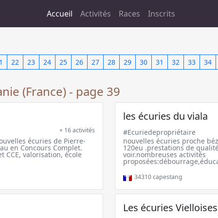
Accueil
Activités
Races
Inscrits
1
22
23
24
25
26
27
28
29
30
31
32
33
34
anie (France) - page 39
les écuries du viala
+ 16 activités
#Ecuriedepropriétaire
ouvelles écuries de Pierre-
nouvelles écuries proche béz
eau en Concours Complet.
120eu .prestations de qualit
t CCE, valorisation, école
voir.nombreuses activités
proposées:débourrage,éducati
34310
capestang
Les écuries Vielloises