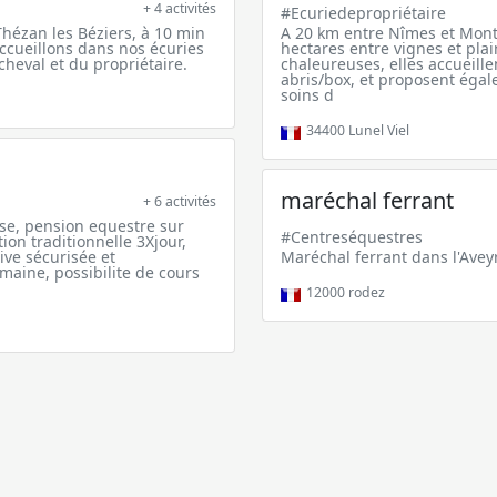
+ 4 activités
#Ecuriedepropriétaire
hézan les Béziers, à 10 min
A 20 km entre Nîmes et Montpe
accueillons dans nos écuries
hectares entre vignes et plain
heval et du propriétaire.
chaleureuses, elles accueill
abris/box, et proposent égal
soins d
34400
Lunel Viel
maréchal ferrant
+ 6 activités
se, pension equestre sur
#Centreséquestres
on traditionnelle 3Xjour,
ive sécurisée et
Maréchal ferrant dans l'Avey
omaine, possibilite de cours
12000
rodez