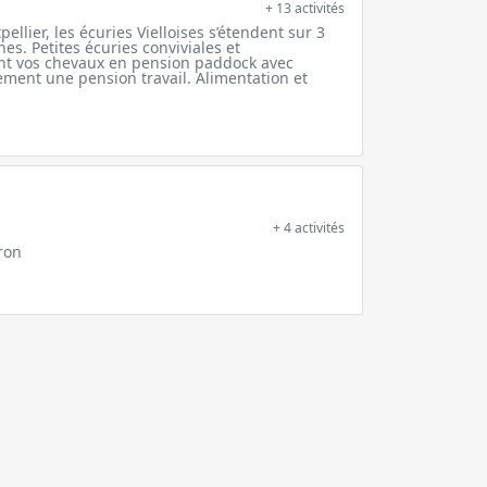
+ 13 activités
llier, les écuries Vielloises s’étendent sur 3
es. Petites écuries conviviales et
ent vos chevaux en pension paddock avec
ement une pension travail. Alimentation et
+ 4 activités
ron