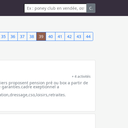
C.
35
36
37
38
39
40
41
42
43
44
+ 4 activités
iers proposent pension pré ou box a partir de
é garanties.cadre exeptionnel a
on,dressage,cso,loisirs,retraites.