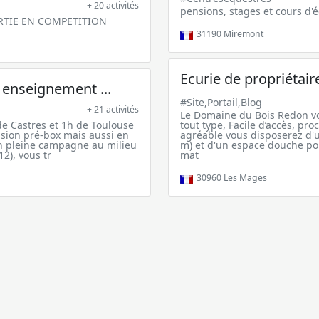
+ 20 activités
pensions, stages et cours d'é
RTIE EN COMPETITION
31190
Miremont
Ecurie de propriétair
, enseignement ...
#Site,Portail,Blog
+ 21 activités
Le Domaine du Bois Redon vo
 de Castres et 1h de Toulouse
tout type, Facile d’accès, pr
nsion pré-box mais aussi en
agréable vous disposerez d'u
En pleine campagne au milieu
m) et d'un espace douche po
12), vous tr
mat
30960
Les Mages