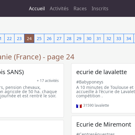
Accueil
Activités
Races
Inscrits
1
22
23
24
25
26
27
28
29
30
31
32
33
34
anie (France) - page 24
is SANS)
ecurie de lavalette
+ 17 activités
#Babyponeys
rs, pension chevaux,
A 10 minutes de Toulouse e
ion agricole de 50 ha. chaque
accueille à l'écurie de Lavale
ournée et est rentré le soir.
compétition .
31590
lavalette
Ecurie de Miremont
#Centreséquestres