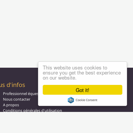
This website uses cookies to
ensure you get the best experience
on our website.
us d'infos
Got it!
Professionnel équestre, Inscrivez-vous !
Nous contacter
A propos
Conditions générales d'utilisation
Groupe équitation sur
LinkedIn
Notre page
Facebook