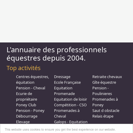
L'annuaire des professionnels
équestres depuis 2004.
Top activités
Centres équestres,
Dressage
Retraite chevaux
équitation
Ecole Française
Gîte équestre
Pension - Cheval
Equitation
Pension -
Ecurie de
Promenade
Poulinieres
propriétaire
Equitation de loisir
Promenades à
Poney Club
Compétition - CSO
Poney
Pension - Poney
Promenades à
Saut d obstacle
Débourrage
Cheval
Relais étape
Elevage
Galops - Equitation
Plus d'infos
This website uses cookies to ensure you get the best experience on our website.