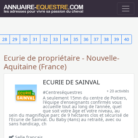
28
29
30
31
32
33
34
35
36
37
38
39
40
Ecurie de propriétaire - Nouvelle-
Aquitaine (France)
ECURIE DE SAINVAL
+ 20 activités
#Centreséquestres
A seulement 15mn du centre de Poitiers,
l'équipe d'enseignants confirmés vous
accueille tout au long de l'année, quel
que soit votre âge et votre niveau, au
sein du magnifique parc de 9 hectares clos et sécurisé de
l'Ecurie de Sainval. Du Baby (4ans) au retraité, avec ou
sans handicap, ch
Selle français