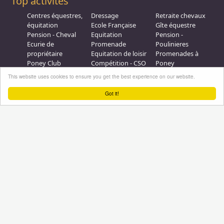
Top activités
Centres équestres,
Dressage
Retraite chevaux
équitation
Ecole Française
Gîte équestre
Pension - Cheval
Equitation
Pension -
Ecurie de
Promenade
Poulinieres
propriétaire
Equitation de loisir
Promenades à
Poney Club
Compétition - CSO
Poney
Pension - Poney
Promenades à
Saut d obstacle
This website uses cookies to ensure you get the best experience on our website.
Débourrage
Cheval
Relais étape
Elevage
Galops - Equitation
Got it!
Plus d'infos
Professionnel équestre, Inscrivez-vous !
Nous contacter
A propos
Conditions générales d'utilisation
Groupe équitation sur
LinkedIn
Notre page
Facebook
Annuaire-equestre.com est un service édité par
HUMBRAIN
Page
générée en 3,125 s. (#annuaire/france/etablissements
Tous droits réservés © 2004 - 2026