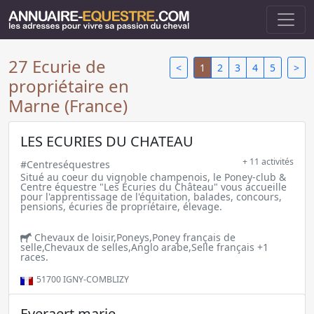
27 Ecurie de
<
1
2
3
4
5
>
propriétaire en
Marne (France)
LES ECURIES DU CHATEAU
+ 11 activités
#Centreséquestres
Situé au coeur du vignoble champenois, le Poney-club &
Centre équestre "Les Écuries du Château" vous accueille
pour l'apprentissage de l'équitation, balades, concours,
pensions, écuries de propriétaire, élevage.
Chevaux de loisir,Poneys,Poney français de
selle,Chevaux de selles,Anglo arabe,Selle français +1
races.
51700
IGNY-COMBLIZY
Everaert marie