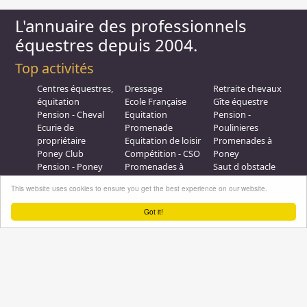
L'annuaire des professionnels
équestres depuis 2004.
Top activités
Centres équestres,
Dressage
Retraite chevaux
équitation
Ecole Française
Gîte équestre
Pension - Cheval
Equitation
Pension -
Ecurie de
Promenade
Poulinieres
propriétaire
Equitation de loisir
Promenades à
Poney Club
Compétition - CSO
Poney
Pension - Poney
Promenades à
Saut d obstacle
Débourrage
Cheval
Relais étape
This website uses cookies to ensure you get the best experience on our website.
Elevage
Galops - Equitation
Plus d'infos
Got it!
Professionnel équestre, Inscrivez-vous !
Nous contacter
A propos
Conditions générales d'utilisation
Groupe équitation sur
LinkedIn
Notre page
Facebook