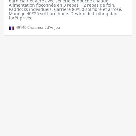
barn clair et aéré avec sellerie et douche chaude.
Alimentation floconnée en 3 repas + 2 repas de foin.
Paddocks individuels. Carrière 80*50 sol fibré et arrosé.
Manège 40*25 sol fibré huilé. Des km de trotting dans
forêt privée.
49140
Chaumont d'Anjou