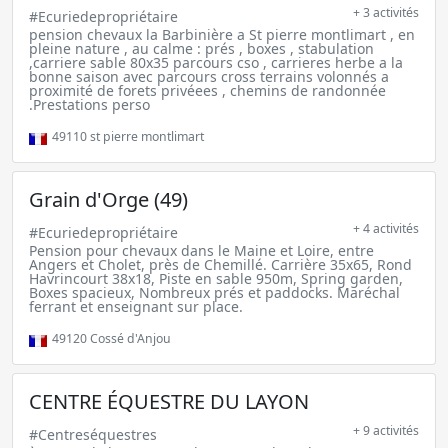
+ 3 activités
#Ecuriedepropriétaire
pension chevaux la Barbinière a St pierre montlimart , en
pleine nature , au calme : prés , boxes , stabulation
,carriere sable 80x35 parcours cso , carrieres herbe a la
bonne saison avec parcours cross terrains volonnés a
proximité de forets privéees , chemins de randonnée
.Prestations perso
49110
st pierre montlimart
Grain d'Orge (49)
+ 4 activités
#Ecuriedepropriétaire
Pension pour chevaux dans le Maine et Loire, entre
Angers et Cholet, près de Chemillé. Carrière 35x65, Rond
Havrincourt 38x18, Piste en sable 950m, Spring garden,
Boxes spacieux, Nombreux prés et paddocks. Maréchal
ferrant et enseignant sur place.
49120
Cossé d'Anjou
CENTRE ÉQUESTRE DU LAYON
+ 9 activités
#Centreséquestres