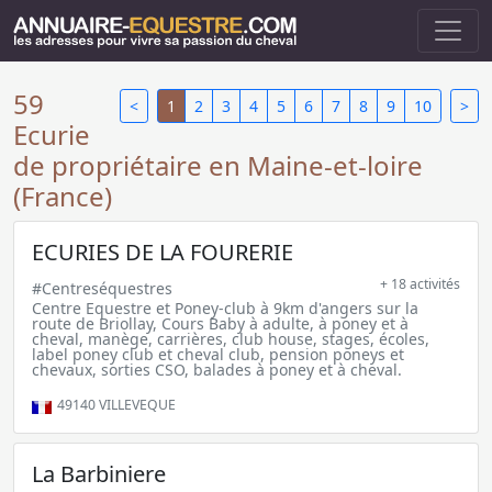
59
<
1
2
3
4
5
6
7
8
9
10
>
Ecurie
de propriétaire en Maine-et-loire
(France)
ECURIES DE LA FOURERIE
+ 18 activités
#Centreséquestres
Centre Equestre et Poney-club à 9km d'angers sur la
route de Briollay, Cours Baby à adulte, à poney et à
cheval, manège, carrières, club house, stages, écoles,
label poney club et cheval club, pension poneys et
chevaux, sorties CSO, balades à poney et à cheval.
49140
VILLEVEQUE
La Barbiniere