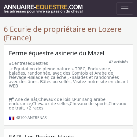
6 Ecurie de propriétaire en Lozere
(France)
Ferme équestre asinerie du Mazel
+ 42 activités
#Centreséquestres
-« Equitation de pleine nature » TREC, Endurance,
balades, randonnée, avec des Comtois et Arabe de
l’élevage -Balade en calèche . -Balades et randonnées
avec des ânes. Bâtés ou sellés, Visitez notre site en clicant
WEB
Ane de Bât,Chevaux de loisir,Pur sang arabe
endurance,Chevaux de selles,Chevaux de sports,Chevaux
de trait, +2 races.
48100
ANTRENAS
EARL Les Roziers Hauts