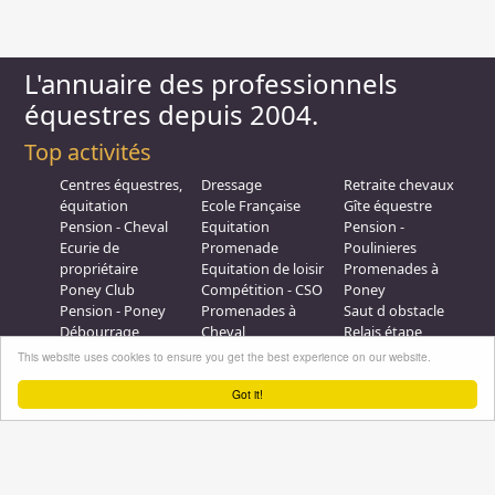
L'annuaire des professionnels
équestres depuis 2004.
Top activités
Centres équestres,
Dressage
Retraite chevaux
équitation
Ecole Française
Gîte équestre
Pension - Cheval
Equitation
Pension -
Ecurie de
Promenade
Poulinieres
propriétaire
Equitation de loisir
Promenades à
Poney Club
Compétition - CSO
Poney
Pension - Poney
Promenades à
Saut d obstacle
Débourrage
Cheval
Relais étape
Elevage
Galops - Equitation
This website uses cookies to ensure you get the best experience on our website.
Plus d'infos
Got it!
Professionnel équestre, Inscrivez-vous !
Nous contacter
A propos
Conditions générales d'utilisation
Groupe équitation sur
LinkedIn