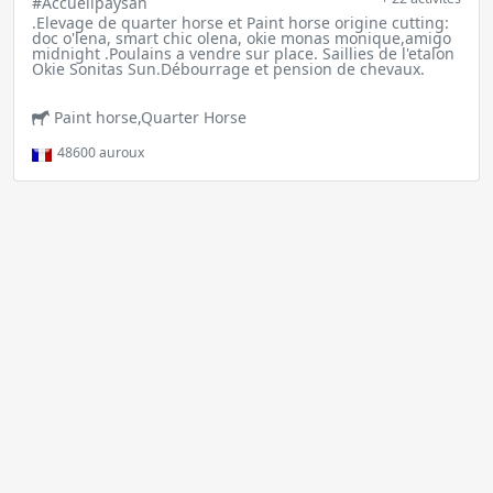
#Accueilpaysan
.Elevage de quarter horse et Paint horse origine cutting:
doc o'lena, smart chic olena, okie monas monique,amigo
midnight .Poulains a vendre sur place. Saillies de l'etalon
Okie Sonitas Sun.Débourrage et pension de chevaux.
Paint horse,Quarter Horse
48600
auroux